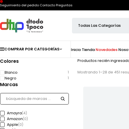
Seguimiento del pedido
Contacto
Preguntas
COMPRAR POR CATEGORÍAS
Inicio
Tienda
Novedades
Noso
Colores
Productos recién ingresad
Mostrando 1–28 de 451 res
Blanco
1
Negro
1
Marcas
Amayra
(4)
Amazon
(0)
Apple
(0)