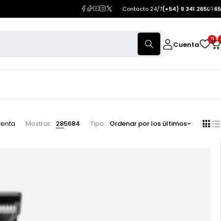
Contacto 24/7
(+54) 9 341 2650765
0
Cuenta
venta
Mostrar:
28
56
84
Tipo
Ordenar por los últimos