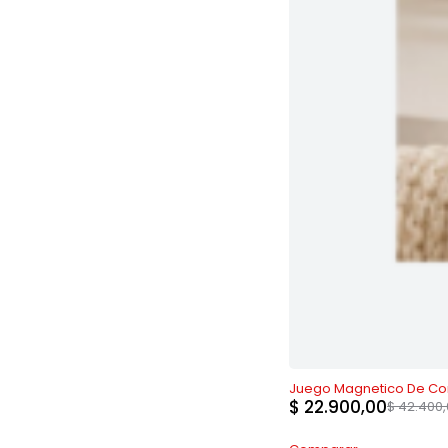
-46%
Juego Magnetico De Con
$
22.900,00
$
42.400,