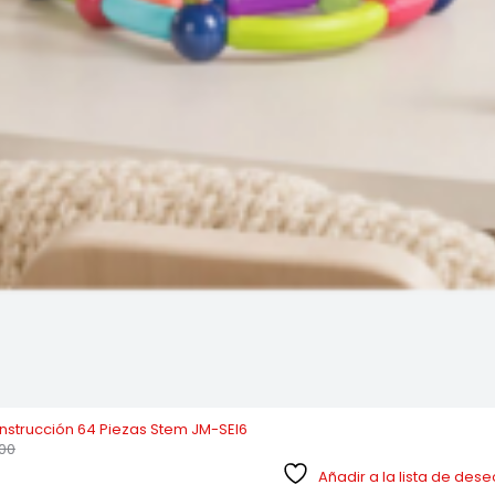
strucción 64 Piezas Stem JM-SEI6
00
Añadir a la lista de des