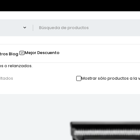
Mejor Descuento
tros
Blog
os o relanzados.
ultados
Mostrar sólo productos a la 