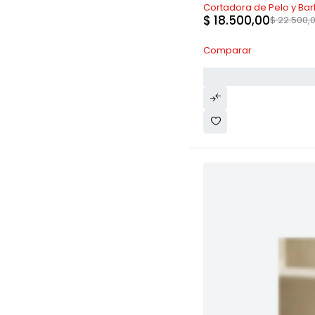
-18%
Nike
(0)
Cortadora de Pelo y Ba
$
18.500,00
Nissan
$
22.500,
(0)
Noblex
(2)
Novohome
(1)
Comparar
OM
(5)
Oryx
(5)
Philco
(2)
Pioneiro
(1)
PlayStation
(0)
Raptor
(1)
Rocket
(1)
Samsung
(0)
Shuanhtou
(1)
SK-II
(0)
Smart-tek
(1)
Starvision
(1)
Stunt Car
(1)
Suono
(9)
TCL
(3)
Thunderplus
(1)
Time
(2)
Todo para el asador
(0)