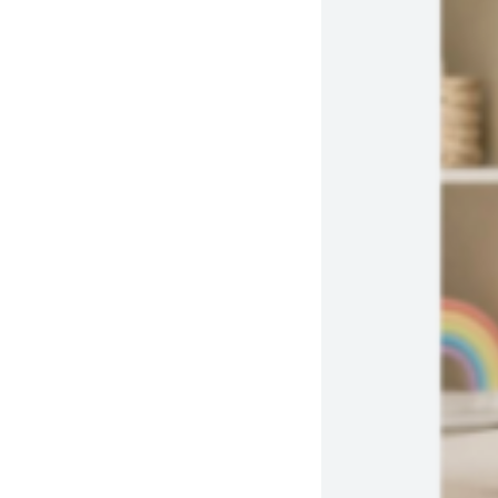
Toyota
(0)
Tramontina
(2)
Ultracomb
(5)
Varios
(1)
Vichy
(0)
Volvo
(0)
Wayotek
(1)
xBox
(0)
Xiaomi
(1)
Yelmo
(12)
Zara
(0)
ZM
(1)