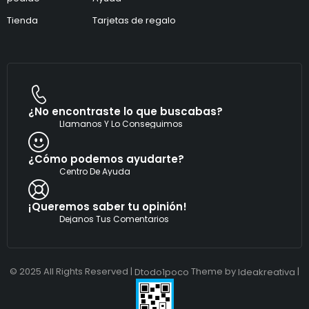
C
*
o
Tienda
Tarjetas de regalo
r
r
e
o
¿No encontraste lo que buscabas?
Llamanos Y Lo Conseguimos
¿Cómo podemos ayudarte?
Centro De Ayuda
¡Queremos saber tu opinión!
Dejanos Tus Comentarios
© 2025 All Rights Reserved |
Theme by
|
Dtodo1poco
Ideakreativa