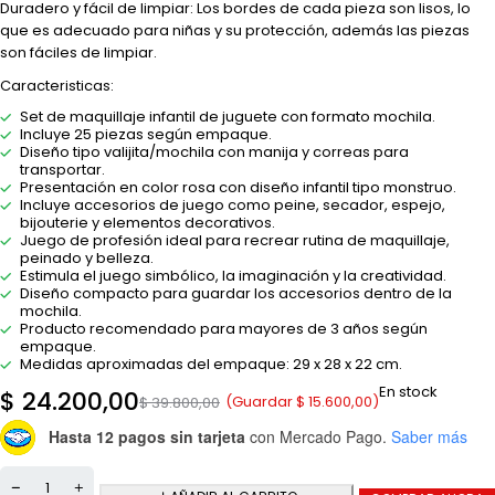
Duradero y fácil de limpiar: Los bordes de cada pieza son lisos, lo
que es adecuado para niñas y su protección, además las piezas
son fáciles de limpiar.
Caracteristicas:
Set de maquillaje infantil de juguete con formato mochila.
Incluye 25 piezas según empaque.
Diseño tipo valijita/mochila con manija y correas para
transportar.
Presentación en color rosa con diseño infantil tipo monstruo.
Incluye accesorios de juego como peine, secador, espejo,
bijouterie y elementos decorativos.
Juego de profesión ideal para recrear rutina de maquillaje,
peinado y belleza.
Estimula el juego simbólico, la imaginación y la creatividad.
Diseño compacto para guardar los accesorios dentro de la
mochila.
Producto recomendado para mayores de 3 años según
empaque.
Medidas aproximadas del empaque: 29 x 28 x 22 cm.
En stock
$
24.200,00
(Guardar
$
15.600,00
)
$
39.800,00
Hasta 12 pagos sin tarjeta
con Mercado Pago.
Saber más