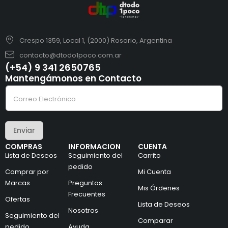
Crespo 1359, Local 1, (2000) Rosario, Argentina
contacto@dtodo1poco.com.ar
(+54) 9 341 2650765
Mantengámonos en Contacto
C
C
o
o
r
r
r
r
e
e
o
Enviar
o
e
e
l
COMPRAS
INFORMACION
CUENTA
l
e
Lista de Deseos
Seguimiento del
Carrito
e
c
c
pedido
t
Comprar por
Mi Cuenta
t
r
Marcas
Preguntas
r
ó
Mis Órdenes
ó
n
Frecuentes
Ofertas
n
i
Lista de Deseos
i
Nosotros
c
Seguimiento del
c
o
Comparar
pedido
Ayuda
o