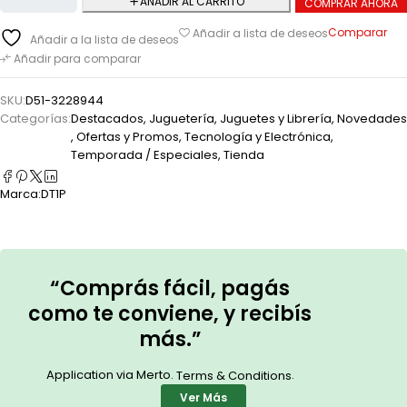
AÑADIR AL CARRITO
COMPRAR AHORA
Comparar
Añadir a lista de deseos
Añadir a la lista de deseos
Añadir para comparar
SKU:
D51-3228944
Categorías:
Destacados
,
Juguetería
,
Juguetes y Librería
,
Novedades
,
Ofertas y Promos
,
Tecnología y Electrónica
,
Temporada / Especiales
,
Tienda
Marca:
DT1P
“Comprás fácil, pagás
como te conviene, y recibís
más.”
Application via Merto.
.
Terms & Conditions
Ver Más