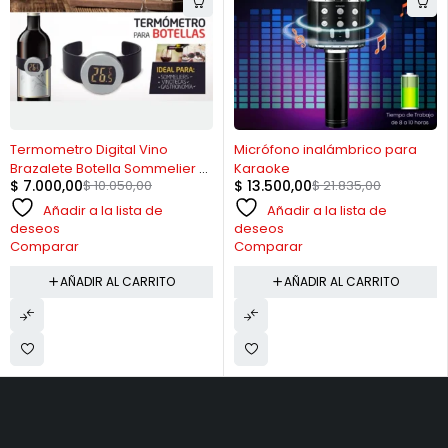
-30%
-38%
Termometro Digital Vino
Micrófono inalámbrico para
Brazalete Botella Sommelier C
Karaoke
$
7.000,00
$
10.050,00
$
13.500,00
$
21.835,00
/ Pila
Añadir a la lista de
Añadir a la lista de
deseos
deseos
Comparar
Comparar
AÑADIR AL CARRITO
AÑADIR AL CARRITO