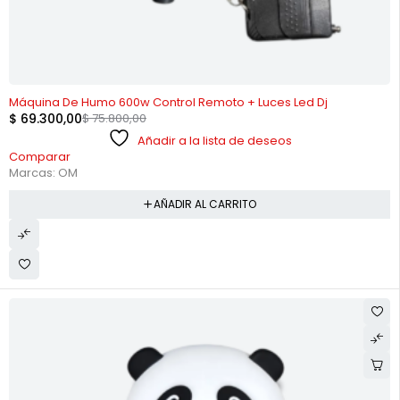
-9%
Máquina De Humo 600w Control Remoto + Luces Led Dj
$
69.300,00
$
75.800,00
Añadir a la lista de deseos
Comparar
Marcas:
OM
AÑADIR AL CARRITO