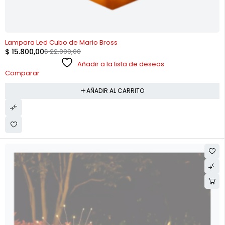
-28%
Lampara Led Cubo de Mario Bross
$
15.800,00
$
22.000,00
Añadir a la lista de deseos
Comparar
AÑADIR AL CARRITO