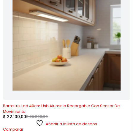
-14%
Barra Luz Led 40cm Usb Aluminio Recargable Con Sensor De
Movimiento
$
22.100,00
$
25.800,00
Añadir a la lista de deseos
Comparar