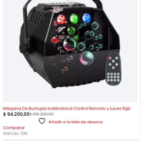
-11%
Máquina De Burbujas Inalámbrica Control Remoto y Luces Rgb
$
94.200,00
$
105.300,00
Añadir a la lista de deseos
Comparar
Marcas:
OM