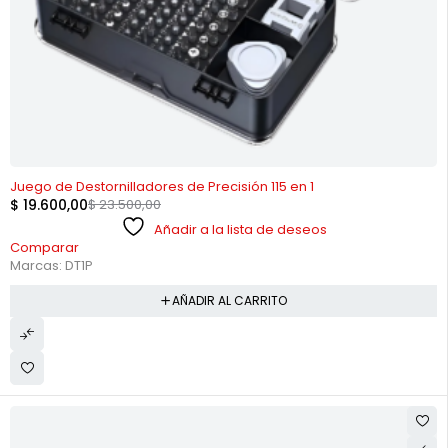
-17%
Juego de Destornilladores de Precisión 115 en 1
$
19.600,00
$
23.500,00
Añadir a la lista de deseos
Comparar
Marcas:
DT1P
AÑADIR AL CARRITO