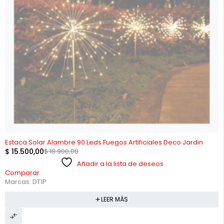
AGOTADO
Estaca Solar Alambre 90 Leds Fuegos Artificiales Deco Jardin
$
15.500,00
$
18.900,00
Añadir a la lista de deseos
Comparar
Marcas:
DT1P
LEER MÁS