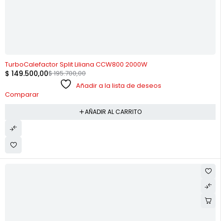
-24%
TurboCalefactor Split Liliana CCW800 2000W
$
149.500,00
$
195.700,00
Añadir a la lista de deseos
Comparar
AÑADIR AL CARRITO