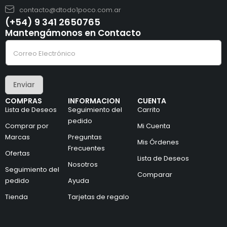
contacto@dtodo1poco.com.ar
(+54) 9 341 2650765
Mantengámonos en Contacto
C
C
o
o
r
r
r
r
e
e
o
Enviar
o
C
e
o
COMPRAS
INFORMACION
CUENTA
l
r
Lista de Deseos
Seguimiento del
Carrito
e
r
c
pedido
e
Comprar por
Mi Cuenta
t
o
Marcas
Preguntas
r
e
Mis Órdenes
ó
l
Frecuentes
Ofertas
n
e
Lista de Deseos
i
Nosotros
c
Seguimiento del
c
t
Comparar
pedido
Ayuda
o
r
*
ó
Tienda
Tarjetas de regalo
n
i
c
o