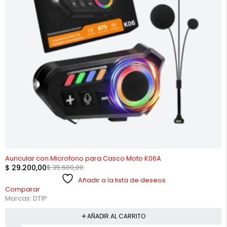
-18%
Auricular con Microfono para Casco Moto K06A
$
29.200,00
$
35.600,00
Añadir a la lista de deseos
Comparar
Marcas:
DT1P
AÑADIR AL CARRITO