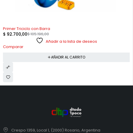
-12%
Primer Triciclo con Barra
$
92.700,00
$
105.196,00
Añadir a la lista de deseos
Comparar
AÑADIR AL CARRITO
Crespo 1359, Local 1, (2000) Rosario, Argentina