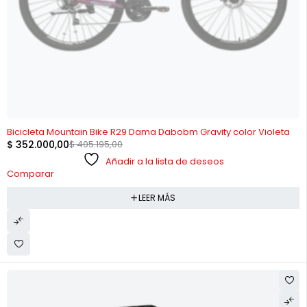
AGOTADO
Bicicleta Mountain Bike R29 Dama Dabobm Gravity color Violeta
$
352.000,00
$
405.195,00
Añadir a la lista de deseos
Comparar
LEER MÁS