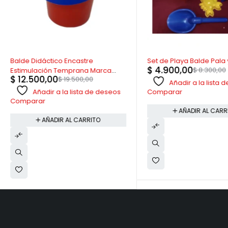
-36%
-41%
Balde Didáctico Encastre
Set de Playa Balde Pala y
$
4.900,00
$
8.300,00
Estimulación Temprana Marca
$
12.500,00
$
19.500,00
Risa
Añadir a la lista
Añadir a la lista de deseos
Comparar
Comparar
AÑADIR AL CARR
AÑADIR AL CARRITO