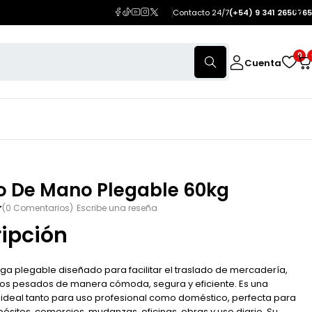
Contacto 24/7
(+54) 9 341 2650765
0
Cuenta
to De Mano Plegable 60kg
(0 Comentarios)
Escribe una reseña
ipción
ga plegable diseñado para facilitar el traslado de mercadería,
tos pesados de manera cómoda, segura y eficiente. Es una
ideal tanto para uso profesional como doméstico, perfecta para
pósitos, comercios, mudanzas, oficinas, obras y uso diario. Su