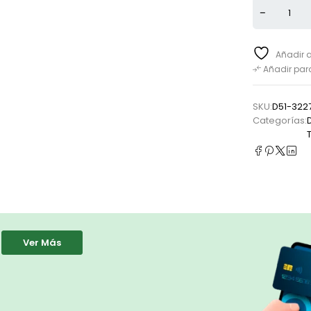
Añadir a
Añadir pa
SKU:
D51-322
Categorías:
Ver Más