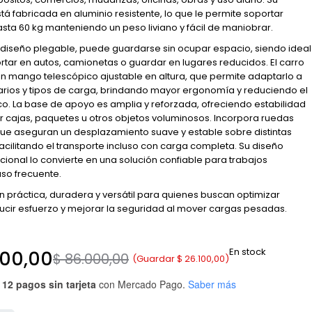
tá fabricada en aluminio resistente, lo que le permite soportar
sta 60 kg manteniendo un peso liviano y fácil de maniobrar.
 diseño plegable, puede guardarse sin ocupar espacio, siendo ideal
rtar en autos, camionetas o guardar en lugares reducidos. El carro
n mango telescópico ajustable en altura, que permite adaptarlo a
uarios y tipos de carga, brindando mayor ergonomía y reduciendo el
ico. La base de apoyo es amplia y reforzada, ofreciendo estabilidad
ar cajas, paquetes u otros objetos voluminosos. Incorpora ruedas
que aseguran un desplazamiento suave y estable sobre distintas
facilitando el transporte incluso con carga completa. Su diseño
ncional lo convierte en una solución confiable para trabajos
uso frecuente.
n práctica, duradera y versátil para quienes buscan optimizar
ucir esfuerzo y mejorar la seguridad al mover cargas pesadas.
En stock
00,00
$
86.000,00
(Guardar
$
26.100,00
)
 12 pagos sin tarjeta
con Mercado Pago.
Saber más