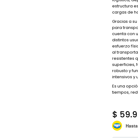
estructura es
cargas de ha
Gracias a su
para transpo
cuenta con u
distintos us
esfuerzo fís
al transport
resistentes 
superficies, 
robusto y fu
intensivos y 
Es una opció
tiempos, red
$
59.9
Hasta