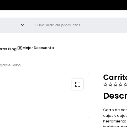
Mejor Descuento
tros
Blog
egable 60kg
Carri
Descr
Carro de car
cajas y obje
herramienta 
logística, de