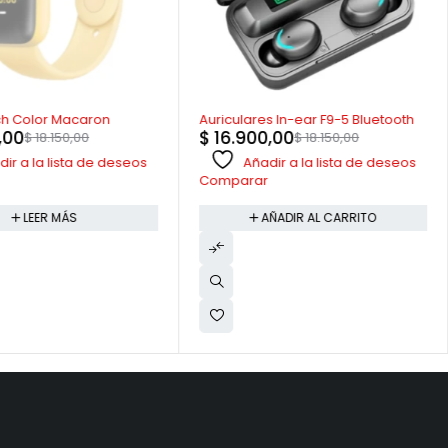
-7%
h Color Macaron
Auriculares In-ear F9-5 Bluetooth
,00
$
16.900,00
$
18.150,00
$
18.150,00
ir a la lista de deseos
Añadir a la lista de deseos
Comparar
LEER MÁS
AÑADIR AL CARRITO