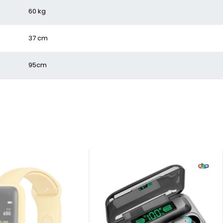
60 kg
37 cm
95cm