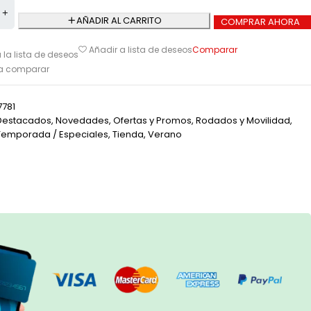
AÑADIR AL CARRITO
COMPRAR AHORA
Comparar
Añadir a lista de deseos
 la lista de deseos
ra comparar
7781
Destacados
,
Novedades
,
Ofertas y Promos
,
Rodados y Movilidad
,
Temporada / Especiales
,
Tienda
,
Verano