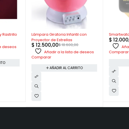
-33%
AGOTADO
 Rastrillo
Lámpara Giratoria Infantil con
Smartwatc
$
12.000
Proyector de Estrellas
$
12.500,00
$
18.600,00
 de deseos
Añad
Añadir a la lista de deseos
Comparar
Comparar
ITO
AÑADIR AL CARRITO