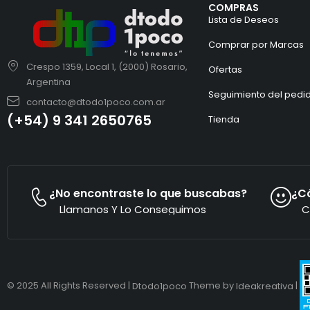
COMPRAS
Lista de Deseos
Comprar por Marcas
Crespo 1359, Local 1, (2000) Rosario,
Ofertas
Argentina
Seguimiento del pedi
contacto@dtodo1poco.com.ar
(+54) 9 341 2650765
Tienda
¿No encontraste lo que buscabas?
¿C
Llamanos Y Lo Conseguimos
C
© 2025 All Rights Reserved |
Theme by
|
Dtodo1poco
Ideakreativa