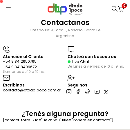
0
Contactanos
Crespo 1359, Local 1, Rosario, Santa Fe
Argentina
Atención al Cliente
Chateá con Nosostros
+54 9 3412650765
Live Chat
De lunes a viernes: de 10 a 19 hs.
+54 9 3418409672
Llamanos de 10 a 19 hs.
Escribinos
Seguinos
contacto@dtodo1poco.com.ar
¿Tenés alguna pregunta?
[contact-form-7 id="8e2b6d8" title="Ponete en contacto"]