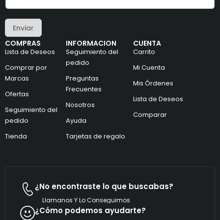
r
r
r
e
e
o
Enviar
o
e
e
l
COMPRAS
INFORMACION
CUENTA
l
e
Lista de Deseos
Seguimiento del
Carrito
e
c
c
pedido
t
Comprar por
Mi Cuenta
t
r
Marcas
Preguntas
r
ó
Mis Órdenes
ó
n
Frecuentes
Ofertas
n
i
Lista de Deseos
i
Nosotros
c
Seguimiento del
c
o
Comparar
pedido
Ayuda
o
C
*
o
Tienda
Tarjetas de regalo
r
r
e
o
¿No encontraste lo que buscabas?
Llamanos Y Lo Conseguimos
¿Cómo podemos ayudarte?