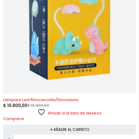
-44%
Lámpara Led Rinoceronte/Dinosaurio
$
10.800,00
$
19.400,00
Añadir a la lista de deseos
Comparar
AÑADIR AL CARRITO