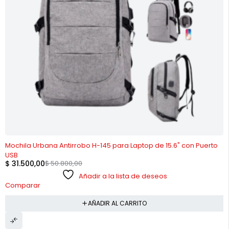
-38%
Mochila Urbana Antirrobo H-145 para Laptop de 15.6" con Puerto
USB
$
31.500,00
$
50.800,00
Añadir a la lista de deseos
Comparar
AÑADIR AL CARRITO