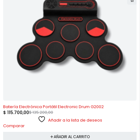
-14%
Batería Electrónica Portátil Electronic Drum G2002
$
115.700,00
$
135.200,00
Añadir a la lista de deseos
Comparar
AÑADIR AL CARRITO