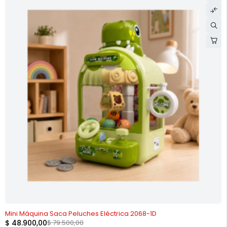
-38%
Mini Máquina Saca Peluches Eléctrica 2068-1D
$
48.900,00
$
79.500,00