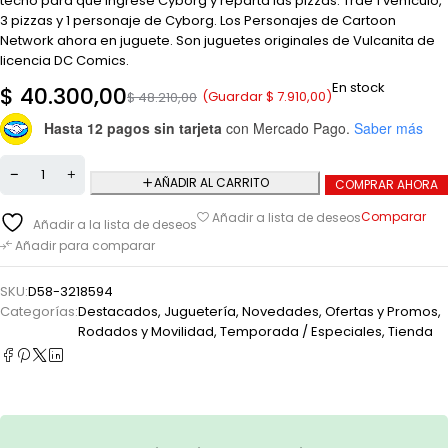
techo para que ingrese Cyborg y reparta las pizzas. Trae 1 vehículo,
3 pizzas y 1 personaje de Cyborg. Los Personajes de Cartoon
Network ahora en juguete. Son juguetes originales de Vulcanita de
licencia DC Comics.
En stock
$
40.300,00
(Guardar
$
7.910,00
)
$
48.210,00
Hasta 12 pagos sin tarjeta
con Mercado Pago.
Saber más
AÑADIR AL CARRITO
COMPRAR AHORA
Comparar
Añadir a lista de deseos
Añadir a la lista de deseos
Añadir para comparar
SKU:
D58-3218594
Categorías:
Destacados
,
Juguetería
,
Novedades
,
Ofertas y Promos
,
Rodados y Movilidad
,
Temporada / Especiales
,
Tienda