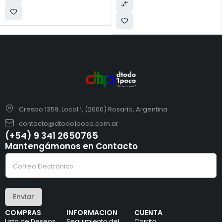
Crespo 1359, Local 1, (2000) Rosario, Argentina
contacto@dtodo1poco.com.ar
(+54) 9 341 2650765
Mantengámonos en Contacto
e
C
l
o
e
r
c
r
t
e
r
Enviar
o
ó
e
n
COMPRAS
INFORMACION
CUENTA
l
i
Lista de Deseos
Seguimiento del
Carrito