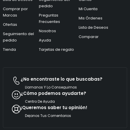
e
c
c
pedido
o
Comprar por
Mi Cuenta
t
*
Marcas
Preguntas
r
C
Mis Órdenes
ó
o
Frecuentes
Ofertas
n
r
Lista de Deseos
i
Nosotros
r
Seguimiento del
c
e
Comparar
pedido
Ayuda
o
o
*
Tienda
Tarjetas de regalo
¿No encontraste lo que buscabas?
Llamanos Y Lo Conseguimos
¿Cómo podemos ayudarte?
Centro De Ayuda
¡Queremos saber tu opinión!
Dejanos Tus Comentarios