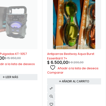
-21%
 Pulgadas KT-1057
Antiparras Bestway Aqua Burst
,00
$
15.950,00
Essential II 7+
$
6.500,00
$
8.200,00
ir a la lista de deseos
Añadir a la lista de deseos
Comparar
LEER MÁS
AÑADIR AL CARRITO