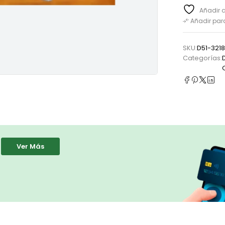
Añadir a
Añadir pa
SKU:
D51-321
Categorías:
Ver Más