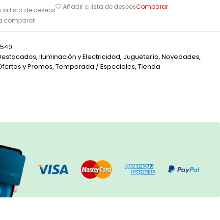
Comparar
Añadir a lista de deseos
 la lista de deseos
ra comparar
8540
Destacados
,
Iluminación y Electricidad
,
Juguetería
,
Novedades
,
Ofertas y Promos
,
Temporada / Especiales
,
Tienda