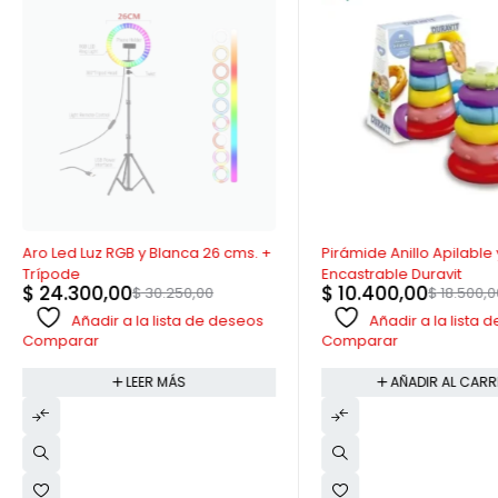
AGOTADO
-44%
Aro Led Luz RGB y Blanca 26 cms. +
Pirámide Anillo Apilable 
Trípode
Encastrable Duravit
$
24.300,00
$
10.400,00
$
30.250,00
$
18.500,0
Añadir a la lista de deseos
Añadir a la lista
Comparar
Comparar
LEER MÁS
AÑADIR AL CARR