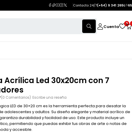
Contacto 24/7
(+54) 9 341 2650765
0
Cuenta
a Acrílica Led 30x20cm con 7
dores
(0 Comentarios)
Escribe una reseña
ágica LED de 30×20 cm es la herramienta perfecta para desatar la
de adolescentes y adultos. Su diseño elegante y material acrílico de
garantiza durabilidad y facilidad de uso. Este producto incluye un
tico, permitiendo que puedas exhibir tus obras de arte o notas de
da y accesible.