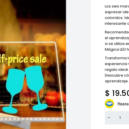
Los seis mar
expresar ide
coloridos. I
interesante 
Recomendada
el aprendiza
si se utiliza
Mágica LED h
Transforma l
experiencia v
regalo ideal 
Descubre có
aprendizaje.
$
19.5
Hasta