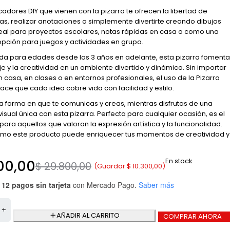
cadores DIY que vienen con la pizarra te ofrecen la libertad de
as, realizar anotaciones o simplemente divertirte creando dibujos
deal para proyectos escolares, notas rápidas en casa o como una
opción para juegos y actividades en grupo.
 para edades desde los 3 años en adelante, esta pizarra fomenta
je y la creatividad en un ambiente divertido y dinámico. Sin importar
 en casa, en clases o en entornos profesionales, el uso de la Pizarra
ace que cada idea cobre vida con facilidad y estilo.
a forma en que te comunicas y creas, mientras disfrutas de una
isual única con esta pizarra. Perfecta para cualquier ocasión, es el
para aquellos que valoran la expresión artística y la funcionalidad.
mo este producto puede enriquecer tus momentos de creatividad y
En stock
00,00
$
29.800,00
(Guardar
$
10.300,00
)
 12 pagos sin tarjeta
con Mercado Pago.
Saber más
AÑADIR AL CARRITO
COMPRAR AHORA