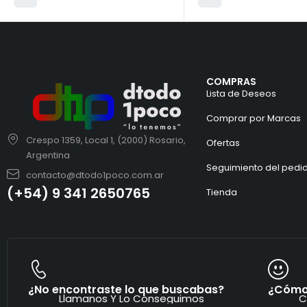
COMPRAS
Lista de Deseos
Comprar por Marcas
Crespo 1359, Local 1, (2000) Rosario,
Ofertas
Argentina
Seguimiento del pedi
contacto@dtodo1poco.com.ar
(+54) 9 341 2650765
Tienda
¿No encontraste lo que buscabas?
¿Cómo
Llamanos Y Lo Conseguimos
C