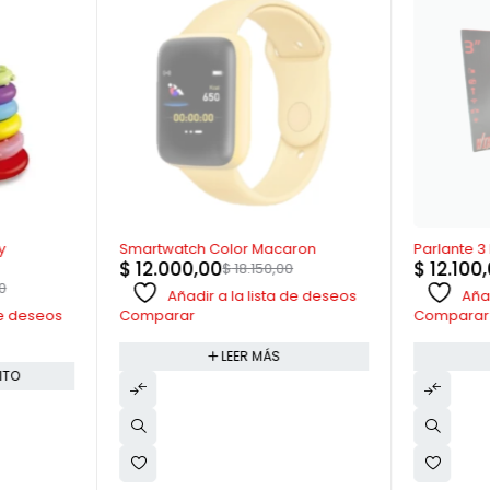
AGOTADO
AGOTADO
y
Smartwatch Color Macaron
Parlante 3
$
12.000,00
$
12.100
$
18.150,00
0
Añadir a la lista de deseos
Añad
 de deseos
Comparar
Comparar
LEER MÁS
ITO