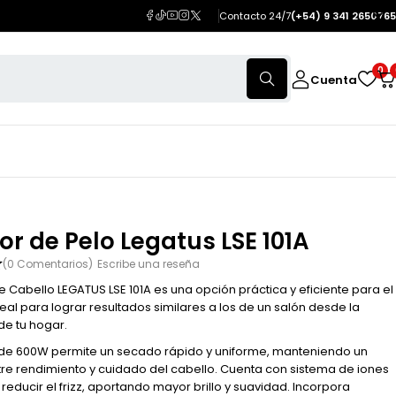
Contacto 24/7
(+54) 9 341 2650765
0
Cuenta
r de Pelo Legatus LSE 101A
(0 Comentarios)
Escribe una reseña
e Cabello LEGATUS LSE 101A es una opción práctica y eficiente para el
deal para lograr resultados similares a los de un salón desde la
e tu hogar.
 de 600W permite un secado rápido y uniforme, manteniendo un
ntre rendimiento y cuidado del cabello. Cuenta con sistema de iones
reducir el frizz, aportando mayor brillo y suavidad. Incorpora