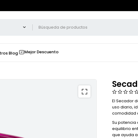
Mejor Descuento
tros
Blog
Secado
El Secador d
uso diario, i
comodidad d
Su potencia
equilibrio e
que ayuda a 