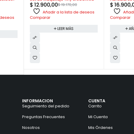
$
16.900,00
$
18.150,00
Proyector 
$
12.500
 de deseos
Añadir a la lista de deseos
Añad
Comparar
Comparar
AÑADIR AL CARRITO
A
INFORMACION
CUENTA
Seguimiento del pedido
Carrito
Preguntas Frecuentes
Mi Cuenta
Nosotros
Mis Órdenes