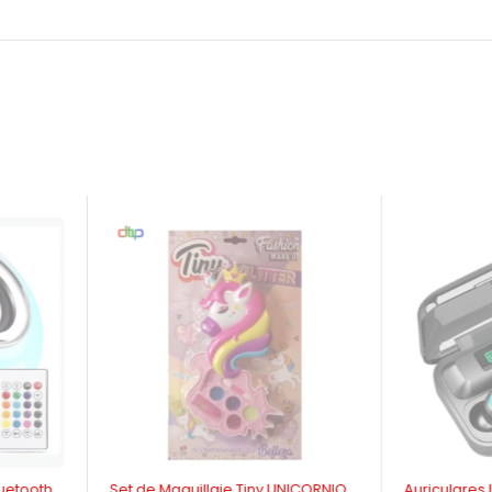
-7%
-33%
UNICORNIO
Auriculares In-ear F9-5 Bluetooth
Lámpara Gi