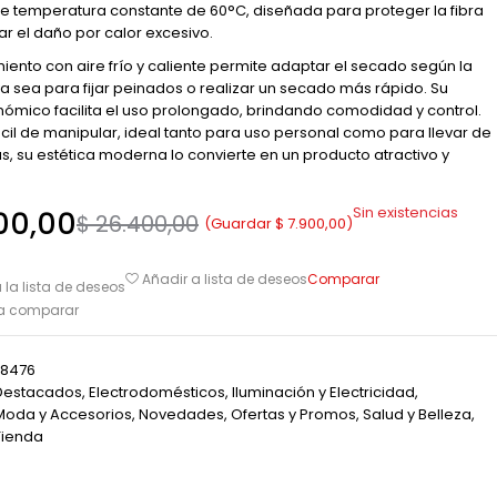
e temperatura constante de 60°C, diseñada para proteger la fibra
tar el daño por calor excesivo.
iento con aire frío y caliente permite adaptar el secado según la
a sea para fijar peinados o realizar un secado más rápido. Su
ómico facilita el uso prolongado, brindando comodidad y control.
fácil de manipular, ideal tanto para uso personal como para llevar de
s, su estética moderna lo convierte en un producto atractivo y
Sin existencias
00,00
$
26.400,00
(Guardar
$
7.900,00
)
Comparar
Añadir a lista de deseos
 la lista de deseos
ra comparar
8476
Destacados
,
Electrodomésticos
,
Iluminación y Electricidad
,
Moda y Accesorios
,
Novedades
,
Ofertas y Promos
,
Salud y Belleza
,
Tienda