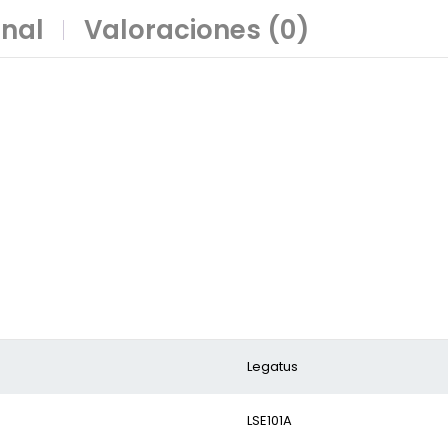
onal
Valoraciones (0)
Legatus
LSE101A