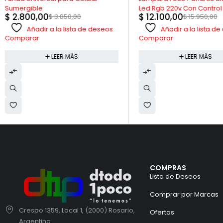
$
12.900,00
$
19.170,00
Led Rgb 220v Con Control
$
12.100,00
$
15.950,00
Añadir a la lista
Añadir a la lista de deseos
Comparar
Comparar
LEER MÁS
LEER MÁS
COMPRAS
Lista de Deseos
Comprar por Marcas
Crespo 1359, Local 1, (2000) Rosario,
Ofertas
Argentina