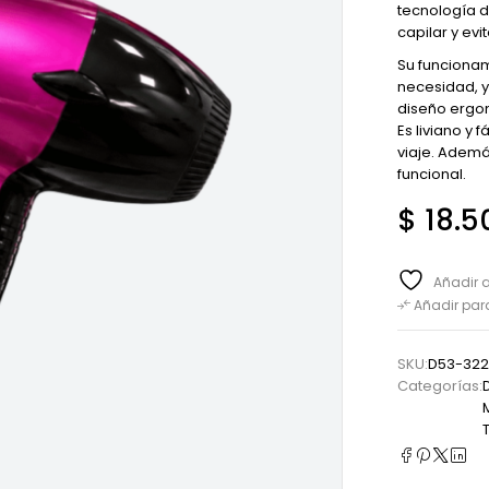
tecnología d
capilar y evi
Su funcionam
necesidad, y
diseño ergon
Es liviano y 
viaje. Ademá
funcional.
$
18.5
Añadir a
Añadir pa
SKU:
D53-322
Categorías: