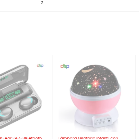
2
AGOTADO
ratoria Infantil con
Parlante 3 Pulgadas KT-1057