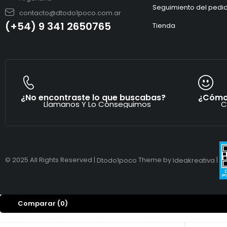
Seguimiento del pedi
contacto@dtodo1poco.com.ar
(+54) 9 341 2650765
Tienda
¿No encontraste lo que buscabas?
¿Cómo
Llamanos Y Lo Conseguimos
C
© 2025 All Rights Reserved |
Theme by
|
Dtodo1poco
Ideakreativa
Comparar
(0)