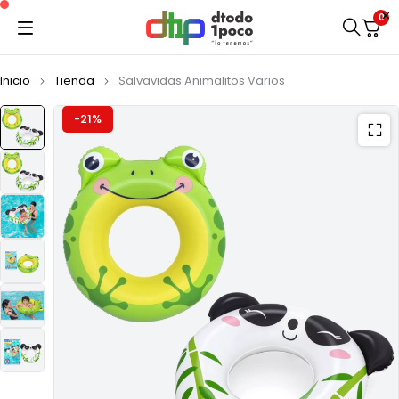
0
Inicio
Tienda
Salvavidas Animalitos Varios
-21%