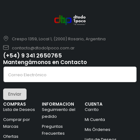
Crespo 1359, Local 1, (2000) Rosario, Argentina
contacto@dtodo1poco.com.ar
(+54) 9 341 2650765
Mantengámonos en Contacto
e
C
l
o
e
r
c
r
t
e
r
Enviar
o
ó
e
n
COMPRAS
INFORMACION
CUENTA
l
i
Lista de Deseos
Seguimiento del
Carrito
e
c
c
pedido
o
Comprar por
Mi Cuenta
t
C
Marcas
Preguntas
r
o
Mis Órdenes
ó
r
Frecuentes
Ofertas
n
r
Lista de Deseos