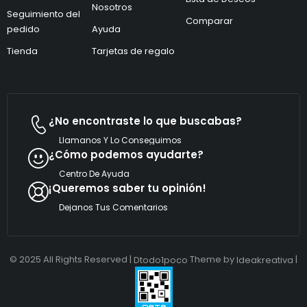
i
Nosotros
e
Seguimiento del
c
o
Comparar
pedido
Ayuda
o
C
*
o
Tienda
Tarjetas de regalo
r
r
e
o
¿No encontraste lo que buscabas?
Llamanos Y Lo Conseguimos
¿Cómo podemos ayudarte?
Centro De Ayuda
¡Queremos saber tu opinión!
Dejanos Tus Comentarios
© 2025 All Rights Reserved |
Theme by
|
Dtodo1poco
Ideakreativa