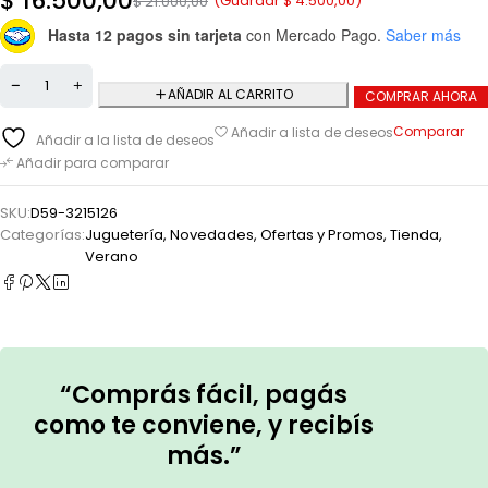
$
16.500,00
(Guardar
$
4.500,00
)
$
21.000,00
Hasta 12 pagos sin tarjeta
con Mercado Pago.
Saber más
AÑADIR AL CARRITO
COMPRAR AHORA
Comparar
Añadir a lista de deseos
Añadir a la lista de deseos
Añadir para comparar
SKU:
D59-3215126
Categorías:
Juguetería
,
Novedades
,
Ofertas y Promos
,
Tienda
,
Verano
“Comprás fácil, pagás
como te conviene, y recibís
más.”