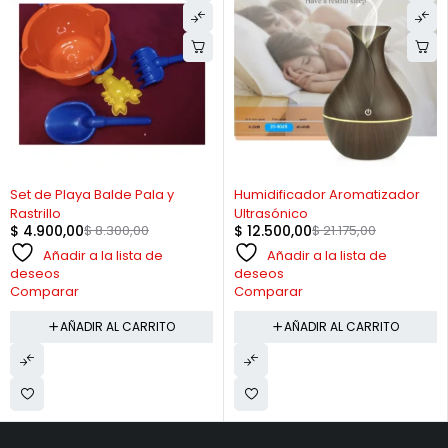
-41%
-41%
Set de Playa Balde Pala y
Humidificador Aromatizador
Rastrillo
Ultrasónico
$
4.900,00
$
8.300,00
$
12.500,00
$
21.175,00
Añadir a la lista de
Añadir a la lista de
deseos
deseos
Comparar
Comparar
AÑADIR AL CARRITO
AÑADIR AL CARRITO