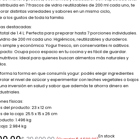
 distribuida en 7 frascos de vidrio reutilizables de 200 ml cada uno, te
orar distintas variedades y sabores en un mismo ciclo,
a los gustos de toda la familia.
cas destacadas:
otal de 1.4 L: Perfecta para preparar hasta 7 porciones individuales.
idrio de 200 ml cada uno: Higiénicos, reutilizables y duraderos.
 simple y económica: Yogur fresco, sin conservantes ni aditivos.
acto: Ocupa poco espacio en tu cocina y es fácil de guardar.
nutritivos: Ideal para quienes buscan alimentos más naturales y
dos.
forma la forma en que consumís yogur: podés elegir ingredientes
trolar el nivel de azúcar y experimentar con leches vegetales o bajos
 una inversión en salud y sabor que además te ahorra dinero en
dustriales.
nes físicas:
 del producto: 23 x 12 cm
de la caja: 25.5 x 15 x 26 cm
oducto: 1.496 kg
caja: 2.984 kg
En stock