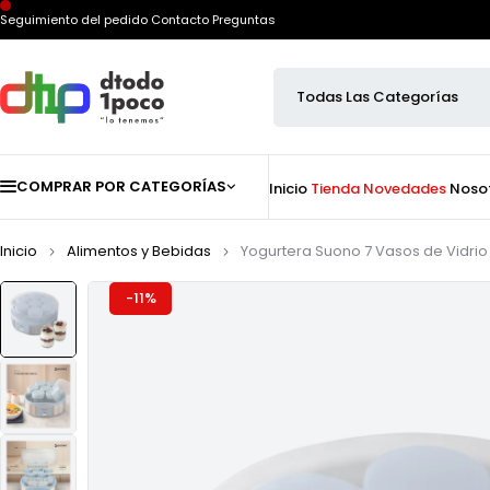
Seguimiento del pedido
Contacto
Preguntas
COMPRAR POR CATEGORÍAS
Inicio
Tienda
Novedades
Noso
Inicio
Alimentos y Bebidas
Yogurtera Suono 7 Vasos de Vidrio 
-11%