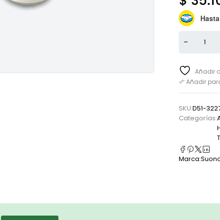
$
35.1
Hasta
Añadir a
Añadir pa
SKU:
D51-322
Categorías:
Marca:
Suon