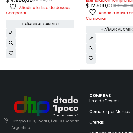
$
4.900,00
$
8.300,00
Estimulación Temprana
$
12.500,00
$
19.500,0
Risa
Añadir a la lista de deseos
Añadir a la lista
Comparar
Comparar
AÑADIR AL CARRITO
AÑADIR AL CARR
COMPRAS
Lista de Deseos
Comprar por Marcas
Crespo 1359, Local 1, (2000) Rosario,
Ofertas
Argentina
Seguimiento del pedi