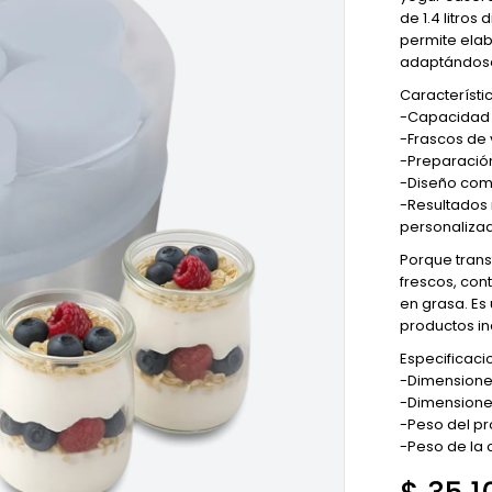
de 1.4 litros
permite elab
adaptándose 
Característi
-Capacidad t
-Frascos de v
-Preparación
-Diseño comp
-Resultados 
personaliza
Porque trans
frescos, con
en grasa. Es
productos in
Especificacio
-Dimensiones
-Dimensiones 
-Peso del pr
-Peso de la 