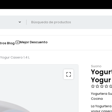
Mejor Descuento
tros
Blog
Yogur Casero 1.4 L
Suono
Yogurt
Yogur 
Yogurtera Su
Cocina
La Yogurtera
yogur casero