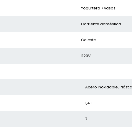
Yogurtera 7 vasos
Corriente doméstica
Celeste
220V
Acero inoxidable, Plásti
1,4 L
7