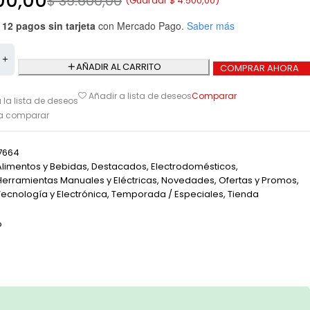
00,00
$
39.600,00
(Guardar
$
4.500,00
)
 12 pagos sin tarjeta
con Mercado Pago.
Saber más
AÑADIR AL CARRITO
COMPRAR AHORA
Comparar
Añadir a lista de deseos
 la lista de deseos
ra comparar
7664
Alimentos y Bebidas
,
Destacados
,
Electrodomésticos
,
Herramientas Manuales y Eléctricas
,
Novedades
,
Ofertas y Promos
,
Tecnología y Electrónica
,
Temporada / Especiales
,
Tienda
o