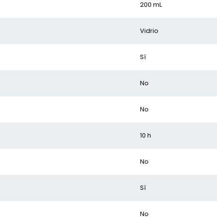
200 mL
Vidrio
Sí
No
No
10 h
No
Sí
No