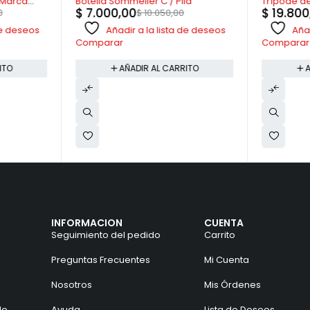
 Marca
Botella Sommelier C / Pila
Trípode d
$
7.000,00
$
19.800
0
$
10.050,00
 de deseos
Añadir a la lista de deseos
Añad
Comparar
Comparar
ITO
AÑADIR AL CARRITO
A
INFORMACION
CUENTA
Seguimiento del pedido
Carrito
Preguntas Frecuentes
Mi Cuenta
Nosotros
Mis Órdenes
do
Ayuda
Lista de Deseos