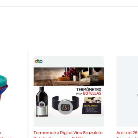
-30%
-29%
e
Termometro Digital Vino Brazalete
Aro Led 2