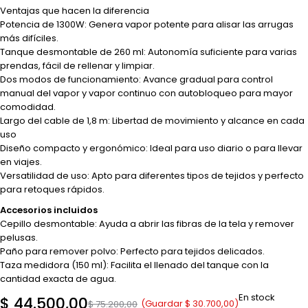
Ventajas que hacen la diferencia
Potencia de 1300W: Genera vapor potente para alisar las arrugas
más difíciles.
Tanque desmontable de 260 ml: Autonomía suficiente para varias
prendas, fácil de rellenar y limpiar.
Dos modos de funcionamiento: Avance gradual para control
manual del vapor y vapor continuo con autobloqueo para mayor
comodidad.
Largo del cable de 1,8 m: Libertad de movimiento y alcance en cada
uso
Diseño compacto y ergonómico: Ideal para uso diario o para llevar
en viajes.
Versatilidad de uso: Apto para diferentes tipos de tejidos y perfecto
para retoques rápidos.
Accesorios incluidos
Cepillo desmontable: Ayuda a abrir las fibras de la tela y remover
pelusas.
Paño para remover polvo: Perfecto para tejidos delicados.
Taza medidora (150 ml): Facilita el llenado del tanque con la
cantidad exacta de agua.
En stock
$
44.500,00
(Guardar
$
30.700,00
)
$
75.200,00