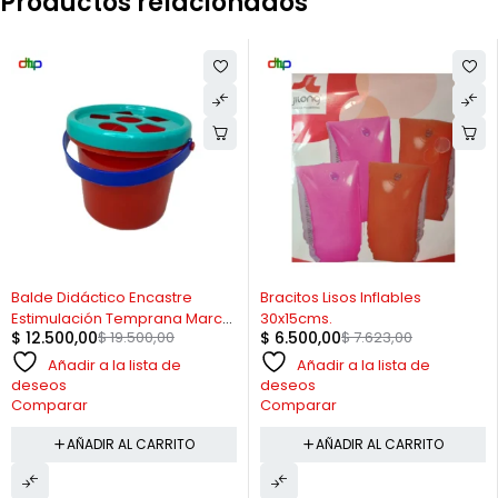
Productos relacionados
-36%
-15%
Balde Didáctico Encastre
Bracitos Lisos Inflables
Estimulación Temprana Marca
30x15cms.
$
12.500,00
$
19.500,00
$
6.500,00
$
7.623,00
Risa
Añadir a la lista de
Añadir a la lista de
deseos
deseos
Comparar
Comparar
AÑADIR AL CARRITO
AÑADIR AL CARRITO