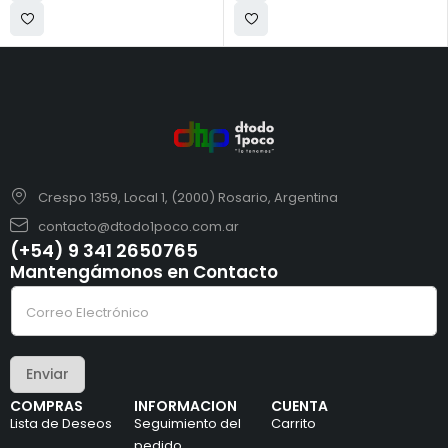
Crespo 1359, Local 1, (2000) Rosario, Argentina
contacto@dtodo1poco.com.ar
(+54) 9 341 2650765
Mantengámonos en Contacto
e
C
l
o
e
r
c
r
t
e
r
Enviar
o
ó
e
n
COMPRAS
INFORMACION
CUENTA
l
i
Lista de Deseos
Seguimiento del
Carrito
e
c
c
pedido