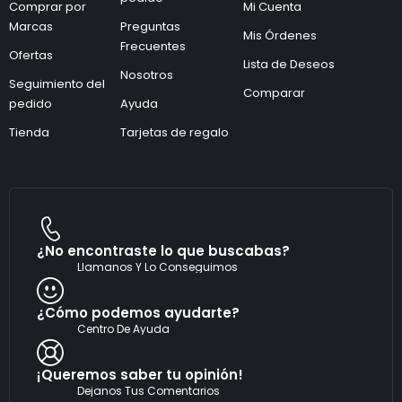
o
Comprar por
Mi Cuenta
t
e
Marcas
Preguntas
r
l
Mis Órdenes
ó
e
Frecuentes
Ofertas
n
c
Lista de Deseos
i
Nosotros
t
Seguimiento del
c
r
Comparar
pedido
Ayuda
o
ó
*
n
Tienda
Tarjetas de regalo
i
c
o
e
l
e
c
t
¿No encontraste lo que buscabas?
r
Llamanos Y Lo Conseguimos
ó
n
i
¿Cómo podemos ayudarte?
c
Centro De Ayuda
o
¡Queremos saber tu opinión!
Dejanos Tus Comentarios