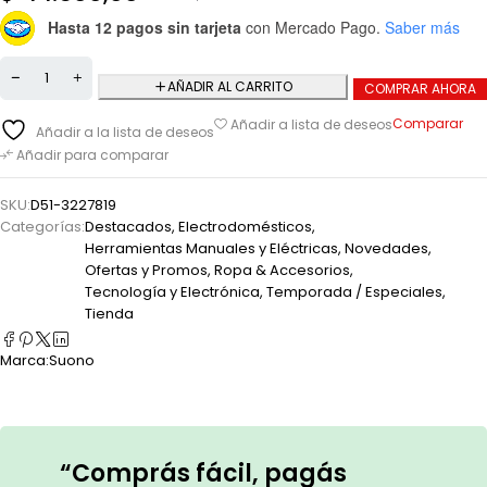
Hasta 12 pagos sin tarjeta
con Mercado Pago.
Saber más
AÑADIR AL CARRITO
COMPRAR AHORA
Comparar
Añadir a lista de deseos
Añadir a la lista de deseos
Añadir para comparar
SKU:
D51-3227819
Categorías:
Destacados
,
Electrodomésticos
,
Herramientas Manuales y Eléctricas
,
Novedades
,
Ofertas y Promos
,
Ropa & Accesorios
,
Tecnología y Electrónica
,
Temporada / Especiales
,
Tienda
Marca:
Suono
“Comprás fácil, pagás