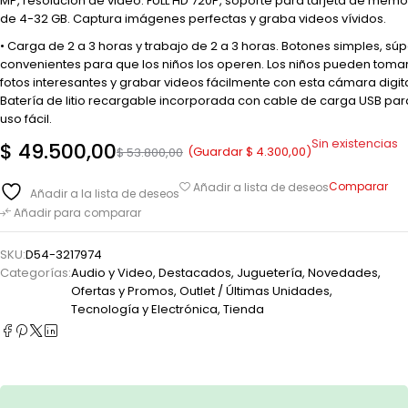
MP, resolución de video: FULL HD 720P, soporte para tarjeta de memo
de 4-32 GB. Captura imágenes perfectas y graba videos vívidos.
• Carga de 2 a 3 horas y trabajo de 2 a 3 horas. Botones simples, sú
convenientes para que los niños los operen. Los niños pueden toma
fotos interesantes y grabar videos fácilmente con esta cámara digita
Batería de litio recargable incorporada con cable de carga USB par
uso fácil.
Sin existencias
$
49.500,00
(Guardar
$
4.300,00
)
$
53.800,00
Comparar
Añadir a lista de deseos
Añadir a la lista de deseos
Añadir para comparar
SKU:
D54-3217974
Categorías:
Audio y Video
,
Destacados
,
Juguetería
,
Novedades
,
Ofertas y Promos
,
Outlet / Últimas Unidades
,
Tecnología y Electrónica
,
Tienda