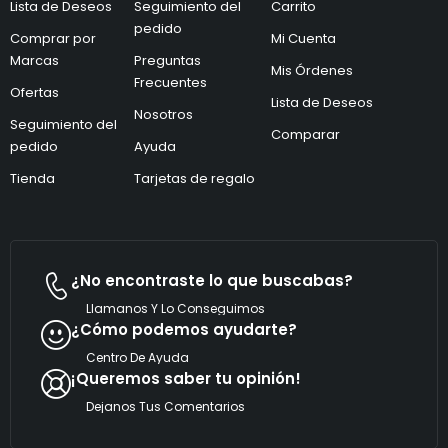
Lista de Deseos
Seguimiento del
Carrito
e
c
c
pedido
o
Comprar por
Mi Cuenta
t
e
Marcas
Preguntas
r
l
Mis Órdenes
ó
e
Frecuentes
Ofertas
n
c
Lista de Deseos
i
Nosotros
t
Seguimiento del
c
r
Comparar
pedido
Ayuda
o
ó
*
n
Tienda
Tarjetas de regalo
i
c
o
e
l
e
¿No encontraste lo que buscabas?
c
t
Llamanos Y Lo Conseguimos
r
¿Cómo podemos ayudarte?
ó
n
Centro De Ayuda
i
¡Queremos saber tu opinión!
c
o
Dejanos Tus Comentarios