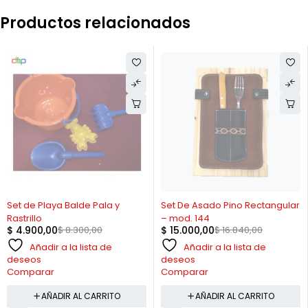
Productos relacionados
-41%
-11%
Set de Playa Balde Pala y
Set De Asado Pino Rectangular
Rastrillo
– mod. 144
$
4.900,00
$
8.300,00
$
15.000,00
$
16.840,00
Añadir a la lista de
Añadir a la lista de
deseos
deseos
Comparar
Comparar
AÑADIR AL CARRITO
AÑADIR AL CARRITO