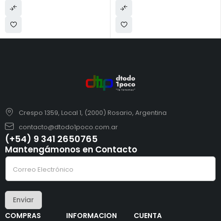
Crespo 1359, Local 1, (2000) Rosario, Argentina
contacto@dtodo1poco.com.ar
(+54) 9 341 2650765
Mantengámonos en Contacto
e
C
l
o
e
r
c
r
t
e
r
Enviar
o
ó
e
n
COMPRAS
INFORMACION
CUENTA
l
i