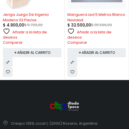
-14%
-9%
Jenga Juego De Ingenio
Manguera Led 5 Metros Blanco
Madera 33 Piezas
Navidad
$
4.900,00
$
5.720,00
$
32.500,00
$
35.596,00
Añadir a la lista de
Añadir a la lista de
deseos
deseos
Comparar
Comparar
AÑADIR AL CARRITO
AÑADIR AL CARRITO
Crespo 1359, Local 1, (2000) Rosario, Argentina