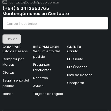
contacto@dtodo1poco.com.ar
(+54) 9 341 2650765
Mantengámonos en Contacto
C
C
o
o
r
r
r
r
e
e
o
Enviar
o
C
e
o
COMPRAS
INFORMACION
CUENTA
l
r
Lista de Deseos
Seguimiento del
Carrito
e
r
c
pedido
e
Comprar por
Mi Cuenta
t
o
Marcas
Preguntas
r
C
Mis Órdenes
ó
o
Frecuentes
Ofertas
n
r
Lista de Deseos
i
Nosotros
r
Seguimiento del
c
e
Comparar
pedido
Ayuda
o
o
*
Tienda
Tarjetas de regalo