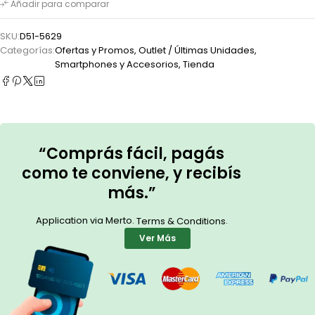
Añadir para comparar
SKU:
D51-5629
Categorías:
Ofertas y Promos
,
Outlet / Últimas Unidades
,
Smartphones y Accesorios
,
Tienda
“Comprás fácil, pagás
como te conviene, y recibís
más.”
Application via Merto.
.
Terms & Conditions
Ver Más