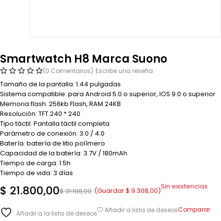
Smartwatch H8 Marca Suono
(0 Comentarios)
Escribe una reseña
Tamaño de la pantalla: 1.44 pulgadas
Sistema compatible: para Android 5.0 o superior, IOS 9.0 o superior
Memoria flash: 256kb Flash, RAM 24KB
Resolución: TFT 240 * 240
Tipo táctil: Pantalla táctil completa
Parámetro de conexión: 3.0 / 4.0
Batería: batería de litio polímero
Capacidad de la batería: 3.7V / 180mAh
Tiempo de carga: 1.5h
Tiempo de vida: 3 días
Sin existencias
$
21.800,00
(Guardar
$
9.308,00
)
$
31.108,00
Comparar
Añadir a lista de deseos
Añadir a la lista de deseos