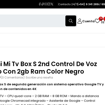
Contacto 24/7
(+54) 9 341 2650765
0
Cuenta
 Mi Tv Box S 2nd Control De Voz
b Con 2gb Ram Color Negro
(0 Comentarios)
Escribe una reseña
ox S de segunda generación con sistema operativo Google TV y
n de contenidos en 4K
 TV – CPU quad-core – 2 GB RAM – 8 GB ROM – Mando a distancia
Google Chromecast integrado – Asistente de Google – Control