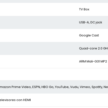
TV Box
USB-A, DC jack
Google Cast
Quad-core 2.0 GH
ARM Mali-G31 MP2
mazon Prime Video, ESPN, HBO Go, YouTube, Vudu, Vimeo, Spotify, Net
elevisores con HDMI