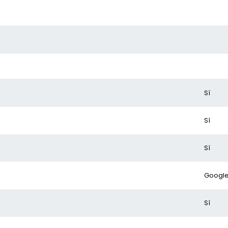
Sí
Sí
Sí
Google
Sí