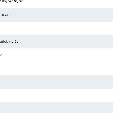
2.11a/b/g/n/ac
, 5 GHz
añol, Inglés
 V