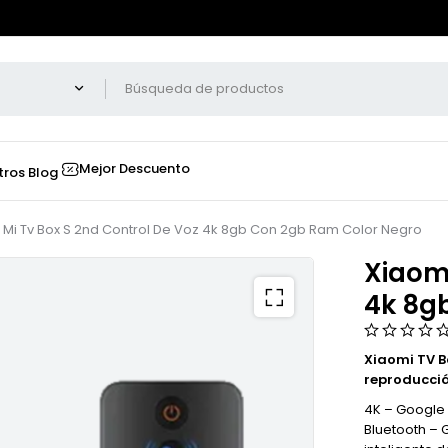
Mejor Descuento
tros
Blog
 Mi Tv Box S 2nd Control De Voz 4k 8gb Con 2gb Ram Color Negro
Xiaomi
4k 8g
Xiaomi TV B
reproducció
4K – Google
Bluetooth – 