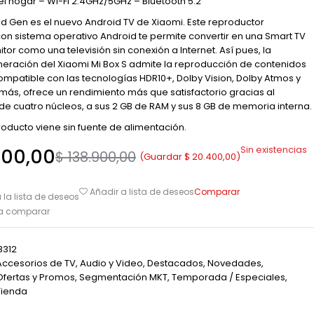
del hogar – Wi-Fi 2.4GHz/5GHz – Bluetooth 5.2
2nd Gen es el nuevo Android TV de Xiaomi. Este reproductor
on sistema operativo Android te permite convertir en una Smart TV
tor como una televisión sin conexión a Internet. Así pues, la
ración del Xiaomi Mi Box S admite la reproducción de contenidos
compatible con las tecnologías HDR10+, Dolby Vision, Dolby Atmos y
ás, ofrece un rendimiento más que satisfactorio gracias al
e cuatro núcleos, a sus 2 GB de RAM y sus 8 GB de memoria interna.
producto viene sin fuente de alimentación.
Sin existencias
500,00
$
138.900,00
(Guardar
$
20.400,00
)
Comparar
Añadir a lista de deseos
 la lista de deseos
ra comparar
8312
Accesorios de TV
,
Audio y Video
,
Destacados
,
Novedades
,
Ofertas y Promos
,
Segmentación MKT
,
Temporada / Especiales
,
Tienda