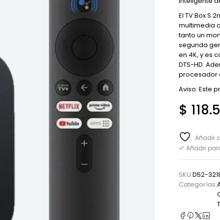
inteligente 
El TV Box S 
multimedia c
tanto un moni
segunda gene
en 4K, y es 
DTS-HD. Adem
procesador d
Aviso: Este 
$
118.
Añadir a
Añadir pa
SKU:
D52-321
Categorías: