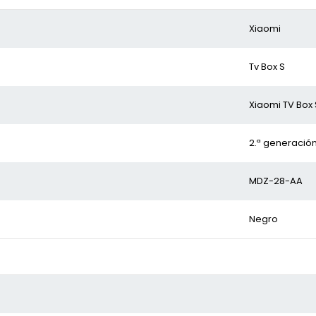
Xiaomi
Tv Box S
Xiaomi TV Box 
2.ª generació
MDZ-28-AA
Negro