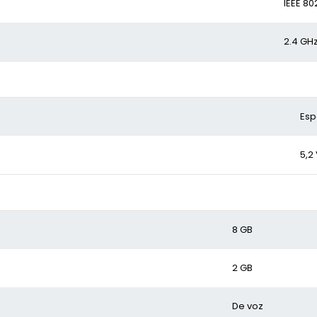
IEEE 80
2.4 GHz
Esp
5,2
8 GB
2 GB
De voz