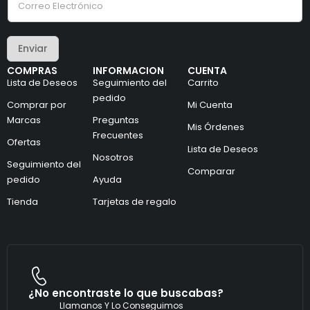
o
o
r
r
r
r
e
e
Enviar
o
o
e
*
COMPRAS
INFORMACION
CUENTA
l
Lista de Deseos
Seguimiento del
Carrito
e
c
pedido
Comprar por
Mi Cuenta
t
Marcas
Preguntas
r
Mis Órdenes
ó
Frecuentes
Ofertas
n
Lista de Deseos
i
Nosotros
Seguimiento del
c
Comparar
pedido
Ayuda
o
*
Tienda
Tarjetas de regalo
¿No encontraste lo que buscabas?
Llamanos Y Lo Conseguimos