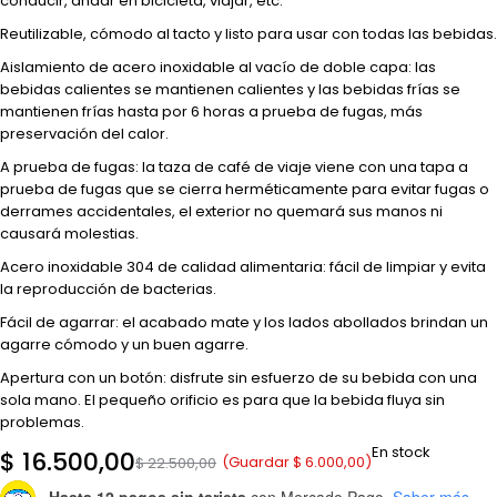
conducir, andar en bicicleta, viajar, etc.
Reutilizable, cómodo al tacto y listo para usar con todas las bebidas.
Aislamiento de acero inoxidable al vacío de doble capa: las
bebidas calientes se mantienen calientes y las bebidas frías se
mantienen frías hasta por 6 horas a prueba de fugas, más
preservación del calor.
A prueba de fugas: la taza de café de viaje viene con una tapa a
prueba de fugas que se cierra herméticamente para evitar fugas o
derrames accidentales, el exterior no quemará sus manos ni
causará molestias.
Acero inoxidable 304 de calidad alimentaria: fácil de limpiar y evita
la reproducción de bacterias.
Fácil de agarrar: el acabado mate y los lados abollados brindan un
agarre cómodo y un buen agarre.
Apertura con un botón: disfrute sin esfuerzo de su bebida con una
sola mano. El pequeño orificio es para que la bebida fluya sin
problemas.
En stock
$
16.500,00
(Guardar
$
6.000,00
)
$
22.500,00