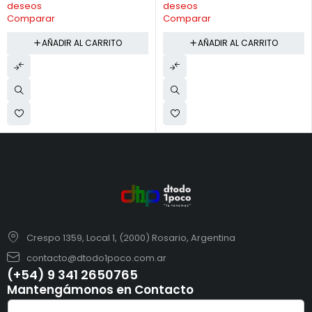
deseos
deseos
Comparar
Comparar
AÑADIR AL CARRITO
AÑADIR AL CARRITO
Crespo 1359, Local 1, (2000) Rosario, Argentina
contacto@dtodo1poco.com.ar
(+54) 9 341 2650765
Mantengámonos en Contacto
*
C
C