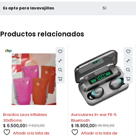
Es apto para lavavajillas
Sí
Productos relacionados
-15%
-7%
Bracitos Lisos Inflables
Auriculares In-ear F9-5
30x15cms.
Bluetooth
$
6.500,00
$
7.623,00
$
16.900,00
$
18.150,00
Añadir a la lista de
Añadir a la lista de