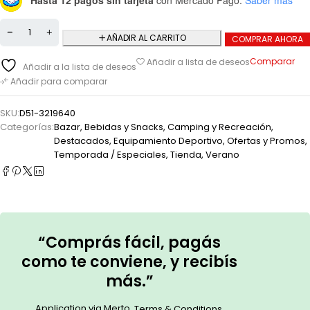
Hasta 12 pagos sin tarjeta
con Mercado Pago.
Saber más
AÑADIR AL CARRITO
COMPRAR AHORA
Comparar
Añadir a lista de deseos
Añadir a la lista de deseos
Añadir para comparar
SKU:
D51-3219640
Categorías:
Bazar
,
Bebidas y Snacks
,
Camping y Recreación
,
Destacados
,
Equipamiento Deportivo
,
Ofertas y Promos
,
Temporada / Especiales
,
Tienda
,
Verano
“Comprás fácil, pagás
como te conviene, y recibís
más.”
Application via Merto.
.
Terms & Conditions