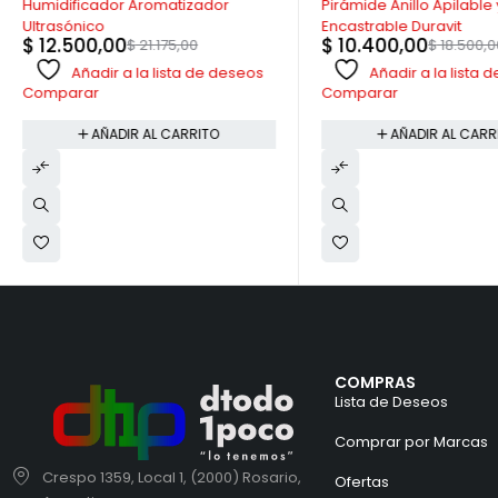
Humidificador Aromatizador
Pirámide Anillo Apilable 
Ultrasónico
Encastrable Duravit
$
12.500,00
$
10.400,00
$
21.175,00
$
18.500,0
Añadir a la lista de deseos
Añadir a la lista
Comparar
Comparar
AÑADIR AL CARRITO
AÑADIR AL CARR
COMPRAS
Lista de Deseos
Comprar por Marcas
Crespo 1359, Local 1, (2000) Rosario,
Ofertas