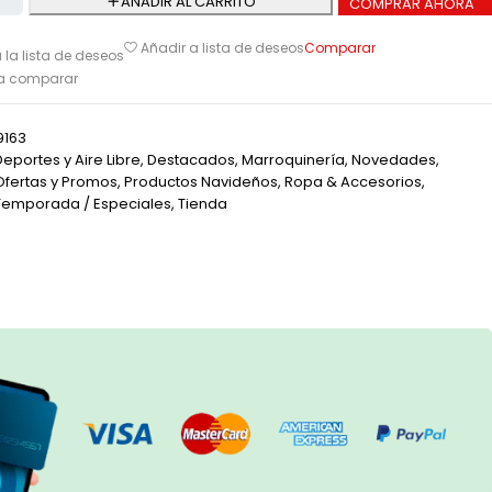
AÑADIR AL CARRITO
COMPRAR AHORA
Comparar
Añadir a lista de deseos
 la lista de deseos
ra comparar
9163
Deportes y Aire Libre
,
Destacados
,
Marroquinería
,
Novedades
,
Ofertas y Promos
,
Productos Navideños
,
Ropa & Accesorios
,
Temporada / Especiales
,
Tienda