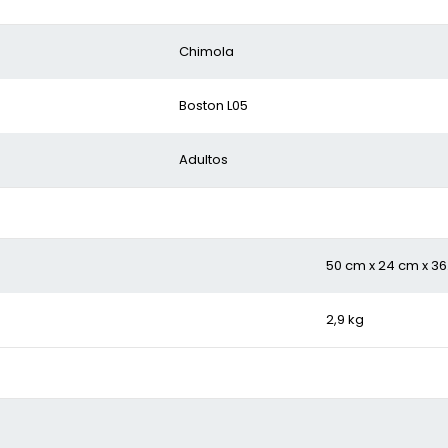
Chimola
Boston L05
Adultos
50 cm x 24 cm x 3
2,9 kg