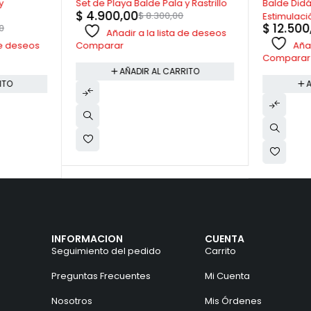
y
Set de Playa Balde Pala y Rastrillo
Balde Didá
$
4.900,00
$
8.300,00
Estimulac
$
12.500
0
Risa
Añadir a la lista de deseos
 de deseos
Añad
Comparar
Comparar
AÑADIR AL CARRITO
ITO
A
INFORMACION
CUENTA
Seguimiento del pedido
Carrito
Preguntas Frecuentes
Mi Cuenta
Nosotros
Mis Órdenes