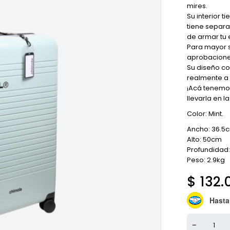
mires.
Su interior t
tiene separa
de armar tu 
Para mayor s
aprobaciones
Su diseño co
realmente a 
¡Acá tenemo
llevarla en l
Color: Mint.
Ancho: 36.5
Alto: 50cm
Profundidad
Peso: 2.9kg
$
132.
Hasta