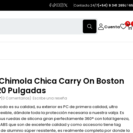
Contacto 24/7
(+54) 9 341 2650765
0
Cuenta
 Chimola Chica Carry On Boston
20 Pulgadas
(0 Comentarios)
Escribe una reseña
odo es su calidad, su exterior es PC de primera calidad, ultra
flexible, dándole toda la protección necesaria a nuestra valija. Es
, sus ruedas de silicona giran perfectamente 360° con total ligereza,
s ABS que son de excelente calidad y como accesorio tiene tag
r de aluminio súper resistente, es realmente completa por donde la