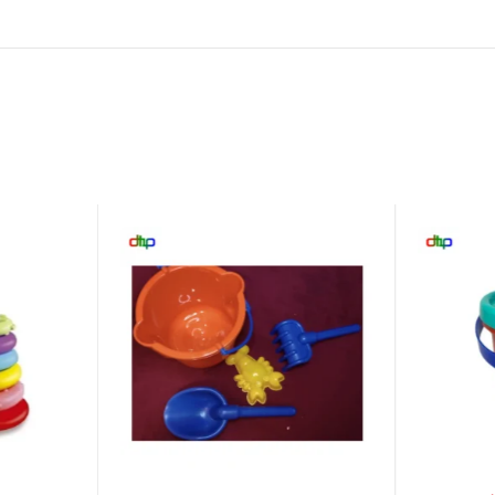
-41%
-36%