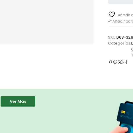
Añadir a
Añadir pa
SKU:
D63-321
Categorías:
Ver Más