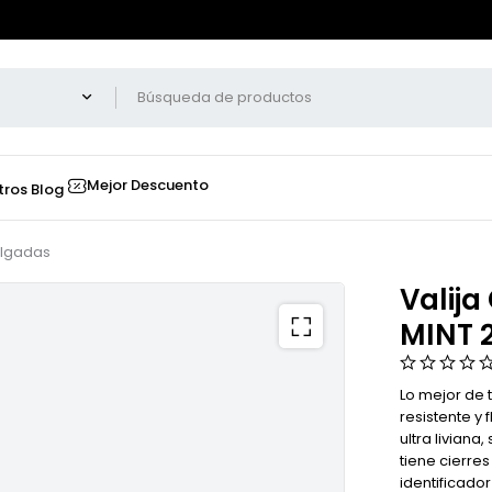
Mejor Descuento
tros
Blog
ulgadas
Valija
MINT 
Lo mejor de t
resistente y 
ultra liviana
tiene cierre
identificado