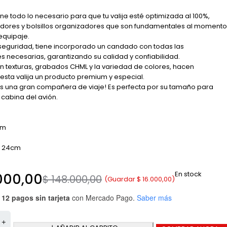
iene todo lo necesario para que tu valija esté optimizada al 100%,
dores y bolsillos organizadores que son fundamentales al momento
equipaje.
eguridad, tiene incorporado un candado con todas las
 necesarias, garantizando su calidad y confiabilidad.
n texturas, grabados CHML y la variedad de colores, hacen
esta valija un producto premium y especial.
s una gran compañera de viaje! Es perfecta por su tamaño para
a cabina del avión.
cm
: 24cm
En stock
000,00
$
148.000,00
(Guardar
$
16.000,00
)
 12 pagos sin tarjeta
con Mercado Pago.
Saber más