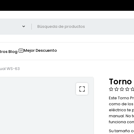
Mejor Descuento
tros
Blog
ual WS-63
Torno
Este Torno P
como de los 
eléctrico te 
manual. No t
funciona con
Su tamaño co