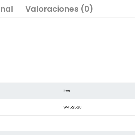
onal
Valoraciones (0)
ltcs
w452520