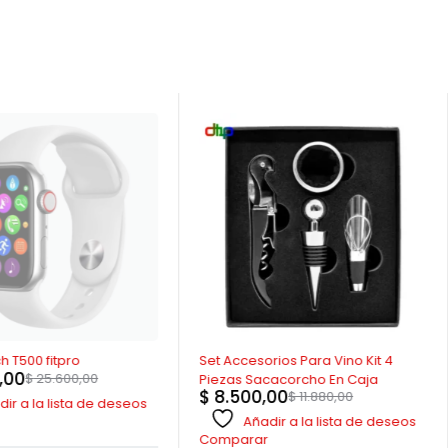
-28%
 T500 fitpro
Set Accesorios Para Vino Kit 4
,00
$
25.600,00
Piezas Sacacorcho En Caja
$
8.500,00
$
11.880,00
ir a la lista de deseos
Añadir a la lista de deseos
Comparar