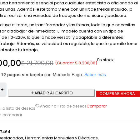
 una herramienta esencial para cualquier esteticista o aficionado al
s uñas. Además, este torno viene con un kit de fresas incluido, lo
tirá realizar una variedad de trabajos de manicura y pedicura.
cluye el torno, un transformador y las fresas, todo lo que necesitas
r a trabajar de inmediato. El modelo cuenta con un tipo de
de 110-220v, lo que lo hace versátil y adaptable a diferentes
trabajo. Además, su velocidad es regulable, lo que te permite tener
tal sobre tu trabajo.
En stock
00,00
$
21.700,00
(Guardar
$
8.200,00
)
 12 pagos sin tarjeta
con Mercado Pago.
Saber más
AÑADIR AL CARRITO
COMPRAR AHORA
Comparar
Añadir a lista de deseos
 la lista de deseos
ra comparar
27464
Destacados
,
Herramientas Manuales y Eléctricas
,