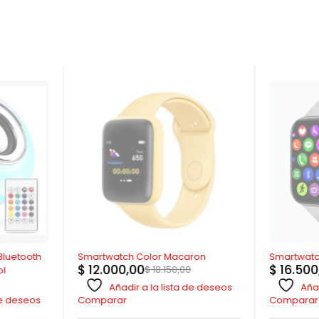
AGOTADO
AGOTADO
Bluetooth
Smartwatch Color Macaron
Smartwatch
$
12.000,00
$
16.500
$
18.150,00
ol
Añadir a la lista de deseos
Añad
 de deseos
Comparar
Comparar