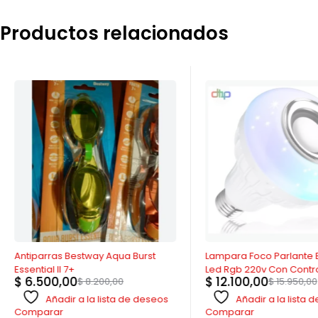
Productos relacionados
-21%
AGOTADO
Antiparras Bestway Aqua Burst
Lampara Foco Parlante 
Essential II 7+
Led Rgb 220v Con Contr
$
6.500,00
$
12.100,00
$
8.200,00
$
15.950,00
Añadir a la lista de deseos
Añadir a la lista
Comparar
Comparar