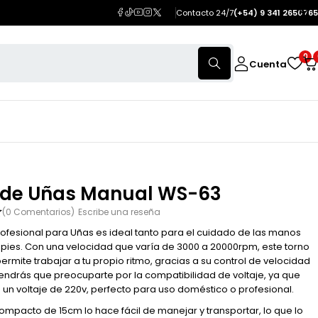
Contacto 24/7
(+54) 9 341 2650765
0
Cuenta
 de Uñas Manual WS-63
(0 Comentarios)
Escribe una reseña
rofesional para Uñas es ideal tanto para el cuidado de las manos
pies. Con una velocidad que varía de 3000 a 20000rpm, este torno
permite trabajar a tu propio ritmo, gracias a su control de velocidad
endrás que preocuparte por la compatibilidad de voltaje, ya que
 un voltaje de 220v, perfecto para uso doméstico o profesional.
mpacto de 15cm lo hace fácil de manejar y transportar, lo que lo