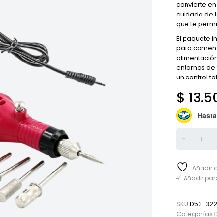
convierte en
cuidado de la
que te permi
El paquete in
para comenza
alimentación 
entornos de 
un control to
$
13.5
Hasta
Añadir a
Añadir pa
SKU:
D53-32
Categorías: