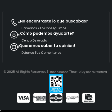
c
o
*
¿No encontraste lo que buscabas?
Llamanos Y Lo Conseguimos
¿Cómo podemos ayudarte?
Centro De Ayuda
¡Queremos saber tu opinión!
Dejanos Tus Comentarios
© 2025 All Rights Reserved |
Theme by
|
Dtodo1poco
Ideakreativa