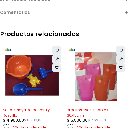
Comentarios
Productos relacionados
-41%
-15%
Set de Playa Balde Pala y
Bracitos Lisos Inflables
Rastrillo
30x15cms.
$
4.900,00
$
8.300,00
$
6.500,00
$
7.623,00
Añadir a la lista de
Añadir a la lista de