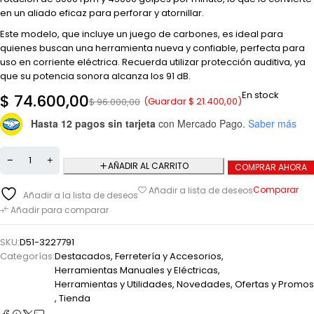
en un aliado eficaz para perforar y atornillar.
Este modelo, que incluye un juego de carbones, es ideal para
quienes buscan una herramienta nueva y confiable, perfecta para
uso en corriente eléctrica. Recuerda utilizar protección auditiva, ya
que su potencia sonora alcanza los 91 dB.
En stock
$
74.600,00
(Guardar
$
21.400,00
)
$
96.000,00
Hasta 12 pagos sin tarjeta
con Mercado Pago.
Saber más
AÑADIR AL CARRITO
COMPRAR AHORA
Comparar
Añadir a lista de deseos
Añadir a la lista de deseos
Añadir para comparar
SKU:
D51-3227791
Categorías:
Destacados
,
Ferretería y Accesorios
,
Herramientas Manuales y Eléctricas
,
Herramientas y Utilidades
,
Novedades
,
Ofertas y Promos
,
Tienda