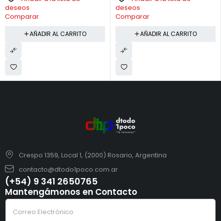
deseos
deseos
Comparar
Comparar
AÑADIR AL CARRITO
AÑADIR AL CARRITO
Crespo 1359, Local 1, (2000) Rosario, Argentina
contacto@dtodo1poco.com.ar
(+54) 9 341 2650765
Mantengámonos en Contacto
*
C
e
o
l
r
e