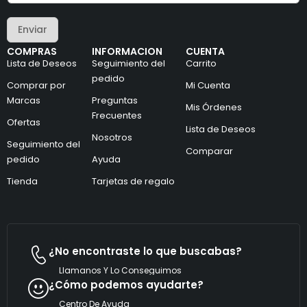
r
c
e
t
Enviar
o
r
e
ó
COMPRAS
INFORMACION
CUENTA
l
n
Lista de Deseos
Seguimiento del
Carrito
e
i
c
pedido
c
Comprar por
Mi Cuenta
t
o
Marcas
Preguntas
r
C
Mis Órdenes
ó
o
Frecuentes
Ofertas
n
r
Lista de Deseos
i
Nosotros
r
Seguimiento del
c
e
Comparar
pedido
Ayuda
o
o
*
Tienda
Tarjetas de regalo
¿No encontraste lo que buscabas?
Llamanos Y Lo Conseguimos
¿Cómo podemos ayudarte?
Centro De Ayuda