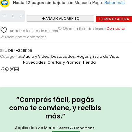
Hasta 12 pagos sin tarjeta
con Mercado Pago.
Saber más
AÑADIR AL CARRITO
COMPRAR AHORA
Comparar
Añadir a lista de deseos
Añadir a la lista de deseos
Añadir para comparar
SKU:
D54-3219195
Categorías:
Audio y Video
,
Destacados
,
Hogar y Estilo de Vida
,
Novedades
,
Ofertas y Promos
,
Tienda
“Comprás fácil, pagás
como te conviene, y recibís
más.”
Application via Merto.
.
Terms & Conditions