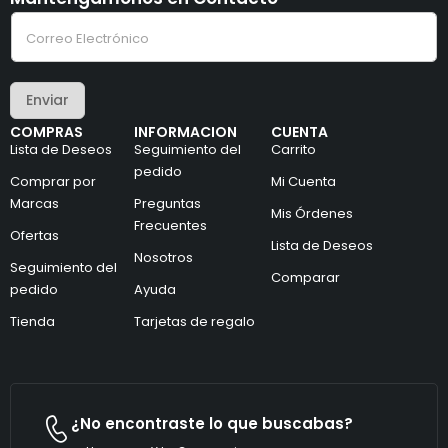
e
C
l
o
e
r
c
r
t
e
r
Enviar
o
ó
e
n
COMPRAS
INFORMACION
CUENTA
l
i
Lista de Deseos
Seguimiento del
Carrito
e
c
c
pedido
o
Comprar por
Mi Cuenta
t
C
Marcas
Preguntas
r
o
Mis Órdenes
ó
r
Frecuentes
Ofertas
n
r
Lista de Deseos
i
Nosotros
e
Seguimiento del
c
o
Comparar
pedido
Ayuda
o
*
*
Tienda
Tarjetas de regalo
¿No encontraste lo que buscabas?