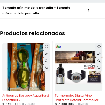
Tamaño mínimo de la pantalla – Tamaño
1
máximo de la pantalla
Productos relacionados
-21%
-30%
Antiparras Bestway Aqua Burst
Termometro Digital Vino
Essential II 7+
Brazalete Botella Sommelier C
$
6.500,00
$
8.200,00
$
7.000,00
$
10.050,00
/ Pila