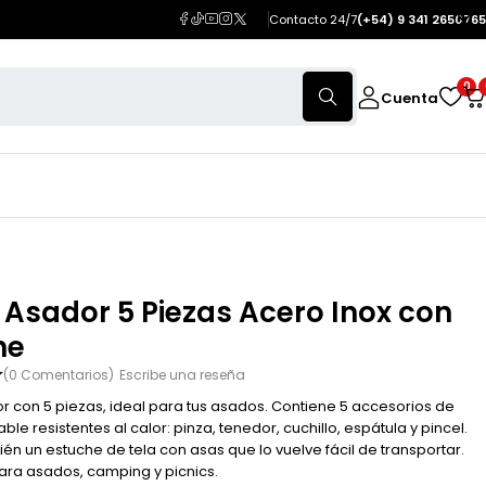
Contacto 24/7
(+54) 9 341 2650765
0
Cuenta
 Asador 5 Piezas Acero Inox con
he
(0 Comentarios)
Escribe una reseña
r con 5 piezas, ideal para tus asados. Contiene 5 accesorios de
ble resistentes al calor: pinza, tenedor, cuchillo, espátula y pincel.
ién un estuche de tela con asas que lo vuelve fácil de transportar.
ra asados, camping y picnics.