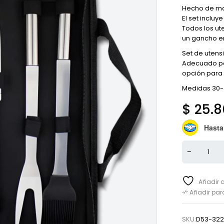
Hecho de mat
El set incluy
Todos los ut
un gancho en
Set de utensil
Adecuado par
opción para 
Medidas 30
$
25.8
Hasta
Añadir a
Añadir pa
SKU:
D53-322