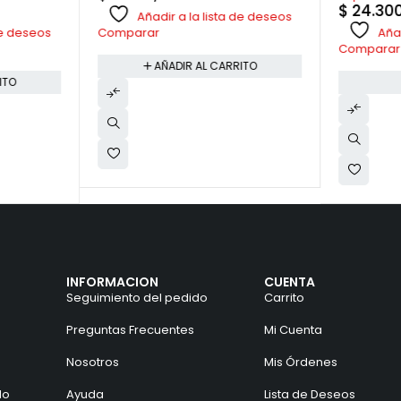
$
24.30
Añadir a la lista de deseos
 de deseos
Añad
Comparar
Comparar
AÑADIR AL CARRITO
ITO
INFORMACION
CUENTA
Seguimiento del pedido
Carrito
Preguntas Frecuentes
Mi Cuenta
Nosotros
Mis Órdenes
do
Ayuda
Lista de Deseos