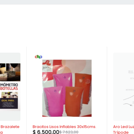
-15%
AGOTADO
 Brazalete
Bracitos Lisos Inflables 30x15cms.
Aro Led Lu
$
6.500,00
$
7.623,00
la
Trípode