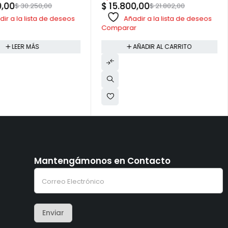
0,00
$
15.800,00
$
30.250,00
$
21.802,00
ir a la lista de deseos
Añadir a la lista de deseos
Comparar
LEER MÁS
AÑADIR AL CARRITO
Mantengámonos en Contacto
C
C
o
o
r
r
r
r
e
e
o
Enviar
o
e
e
l