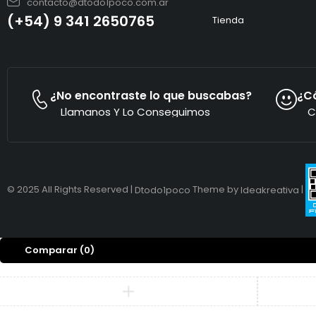
contacto@dtodo1poco.com.ar
(+54) 9 341 2650765
Tienda
¿No encontraste lo que buscabas?
¿C
Llamanos Y Lo Conseguimos
C
© 2025 All Rights Reserved |
Theme by
|
Dtodo1poco
Ideakreativa
Comparar
(0)