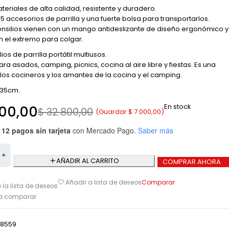
eriales de alta calidad, resistente y duradero.
e 5 accesorios de parrilla y una fuerte bolsa para transportarlos.
ensilios vienen con un mango antideslizante de diseño ergonómico y
 el extremo para colgar.
ios de parrilla portátil multiusos.
a asados, camping, picnics, cocina al aire libre y fiestas. Es una
los cocineros y los amantes de la cocina y el camping.
-35cm.
En stock
00,00
$
32.800,00
(Guardar
$
7.000,00
)
 12 pagos sin tarjeta
con Mercado Pago.
Saber más
AÑADIR AL CARRITO
COMPRAR AHORA
Comparar
Añadir a lista de deseos
 la lista de deseos
ra comparar
8559