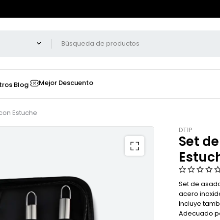
Mejor Descuento
tros
Blog
 con Estuche
DT1P
Set de
Estuc
Set de asado
acero inoxida
Incluye tamb
Adecuado pa