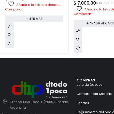
$
7.000,00
$
10.050,00
Añadir a la lista de deseos
Añadir a la lista
Comparar
Comparar
LEER MÁS
AÑADIR AL CARR
COMPRAS
Lista de Deseos
Comprar por Marcas
Crespo 1359, Local 1, (2000) Rosario,
Ofertas
Argentina
Seguimiento del pedi