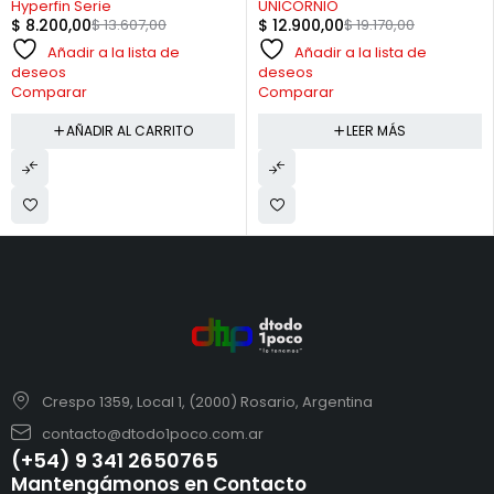
Hyperfin Serie
UNICORNIO
$
8.200,00
$
13.607,00
$
12.900,00
$
19.170,00
Añadir a la lista de
Añadir a la lista de
deseos
deseos
Comparar
Comparar
AÑADIR AL CARRITO
LEER MÁS
Crespo 1359, Local 1, (2000) Rosario, Argentina
contacto@dtodo1poco.com.ar
(+54) 9 341 2650765
Mantengámonos en Contacto
e