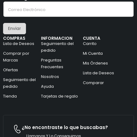
C
l
o
e
r
c
r
t
e
r
Enviar
o
ó
e
n
COMPRAS
INFORMACION
CUENTA
l
i
Lista de Deseos
Seguimiento del
Carrito
e
c
c
pedido
o
Comprar por
Mi Cuenta
t
e
Marcas
Preguntas
r
l
Mis Órdenes
ó
e
Frecuentes
Ofertas
n
c
Lista de Deseos
i
Nosotros
t
Seguimiento del
c
r
Comparar
pedido
Ayuda
o
ó
*
n
Tienda
Tarjetas de regalo
i
c
o
*
¿No encontraste lo que buscabas?
Llamanos Y Lo Conseguimos