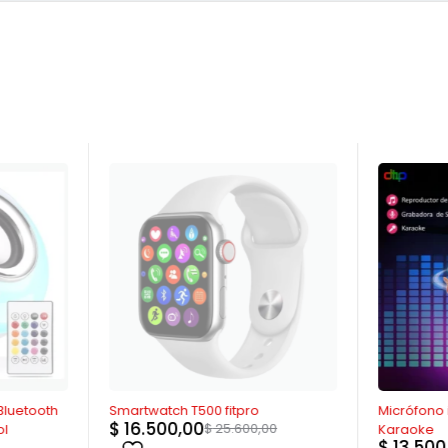
AGOTADO
-38%
Bluetooth
Smartwatch T500 fitpro
Micrófono
$
16.500,00
$
25.600,00
ol
Karaoke
$
13.500