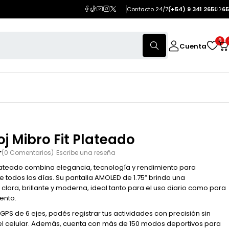
Contacto 24/7
(+54) 9 341 2650765
0
Cuenta
oj Mibro Fit Plateado
(0 Comentarios)
Escribe una reseña
 Plateado combina elegancia, tecnología y rendimiento para
todos los días. Su pantalla AMOLED de 1.75” brinda una
 clara, brillante y moderna, ideal tanto para el uso diario como para
ento.
GPS de 6 ejes, podés registrar tus actividades con precisión sin
l celular. Además, cuenta con más de 150 modos deportivos para