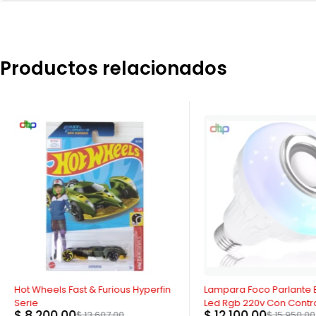
Productos relacionados
-40%
AGOTADO
Hot Wheels Fast & Furious Hyperfin
Lampara Foco Parlante 
Serie
Led Rgb 220v Con Contr
$
8.200,00
$
12.100,00
$
13.607,00
$
15.950,00