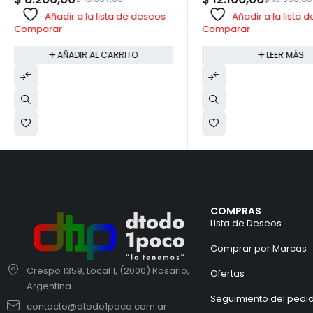
Añadir a la lista de deseos
Añadir a la lista
Comparar
Comparar
AÑADIR AL CARRITO
LEER MÁS
COMPRAS
Lista de Deseos
Comprar por Marcas
Crespo 1359, Local 1, (2000) Rosario,
Ofertas
Argentina
Seguimiento del pedi
contacto@dtodo1poco.com.ar