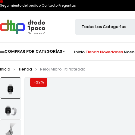
Seguimiento del pedido
Contacto
Preguntas
COMPRAR POR CATEGORÍAS
Inicio
Tienda
Novedades
Noso
Inicio
Tienda
Reloj Mibro Fit Plateado
-22%