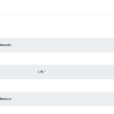
ateado
1,75 “
Blanco