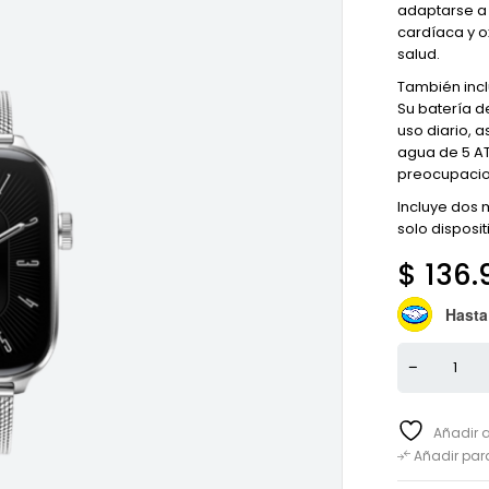
adaptarse a 
cardíaca y o
salud.
También incl
Su batería d
uso diario, 
agua de 5 AT
preocupacio
Incluye dos 
solo disposit
$
136.
Hasta
Añadir a
Añadir pa