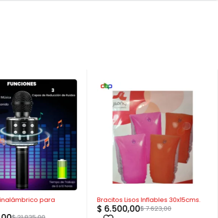
-15%
 inalámbrico para
Bracitos Lisos Inflables 30x15cms.
$
6.500,00
$
7.623,00
,00
$
21.835,00