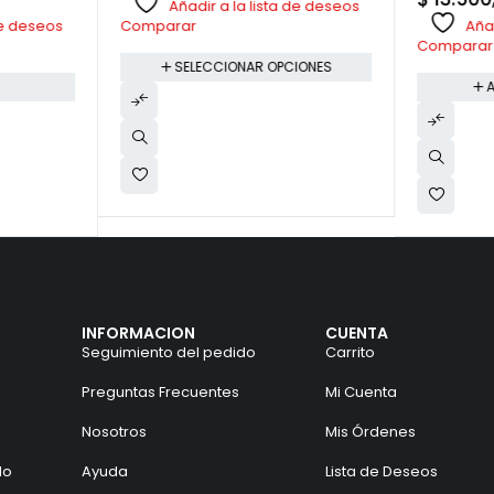
Añadir a la lista de deseos
 de deseos
Añad
Comparar
Comparar
SELECCIONAR OPCIONES
A
INFORMACION
CUENTA
Seguimiento del pedido
Carrito
Preguntas Frecuentes
Mi Cuenta
Nosotros
Mis Órdenes
do
Ayuda
Lista de Deseos