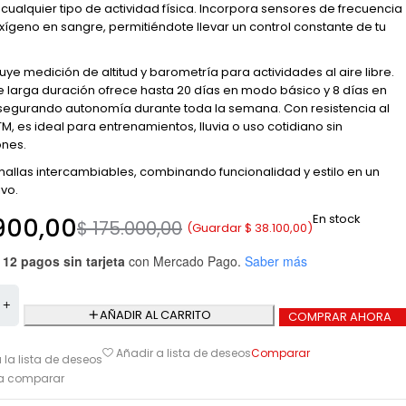
cualquier tipo de actividad física. Incorpora sensores de frecuencia
xígeno en sangre, permitiéndote llevar un control constante de tu
uye medición de altitud y barometría para actividades al aire libre.
e larga duración ofrece hasta 20 días en modo básico y 8 días en
asegurando autonomía durante toda la semana. Con resistencia al
M, es ideal para entrenamientos, lluvia o uso cotidiano sin
nes.
mallas intercambiables, combinando funcionalidad y estilo en un
ivo.
En stock
900,00
$
175.000,00
(Guardar
$
38.100,00
)
 12 pagos sin tarjeta
con Mercado Pago.
Saber más
AÑADIR AL CARRITO
COMPRAR AHORA
Comparar
Añadir a lista de deseos
 la lista de deseos
ra comparar