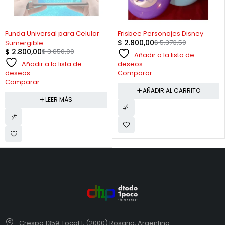
AGOTADO
-48%
Funda Universal para Celular
Frisbee Personajes Disney
$
2.800,00
$
5.373,50
Sumergible
$
2.800,00
$
3.850,00
Añadir a la lista de
Añadir a la lista de
deseos
deseos
Comparar
Comparar
AÑADIR AL CARRITO
LEER MÁS
Crespo 1359, Local 1, (2000) Rosario, Argentina