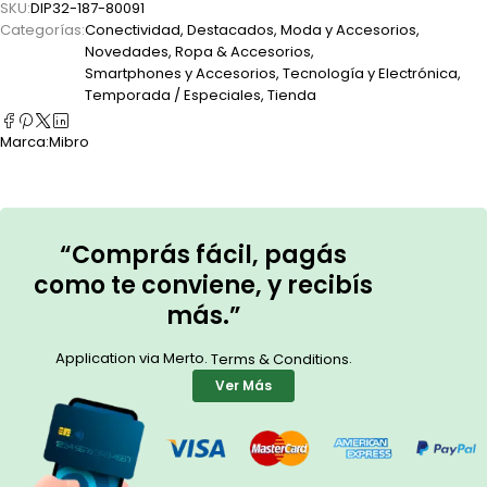
SKU:
DIP32-187-80091
Categorías:
Conectividad
,
Destacados
,
Moda y Accesorios
,
Novedades
,
Ropa & Accesorios
,
Smartphones y Accesorios
,
Tecnología y Electrónica
,
Temporada / Especiales
,
Tienda
Marca:
Mibro
“Comprás fácil, pagás
como te conviene, y recibís
más.”
Application via Merto.
.
Terms & Conditions
Ver Más