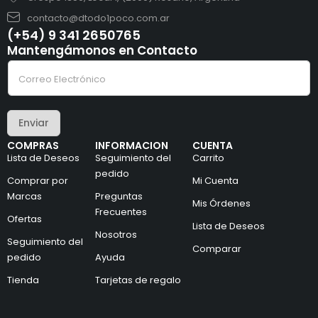
contacto@dtodo1poco.com.ar
(+54) 9 341 2650765
Mantengámonos en Contacto
C
C
o
o
r
r
r
r
e
e
o
Enviar
o
e
e
l
COMPRAS
INFORMACION
CUENTA
l
e
Lista de Deseos
Seguimiento del
Carrito
e
c
c
pedido
t
Comprar por
Mi Cuenta
t
r
Marcas
Preguntas
r
ó
Mis Órdenes
ó
n
Frecuentes
Ofertas
n
i
Lista de Deseos
i
Nosotros
c
Seguimiento del
c
o
Comparar
pedido
Ayuda
o
C
*
o
Tienda
Tarjetas de regalo
r
r
e