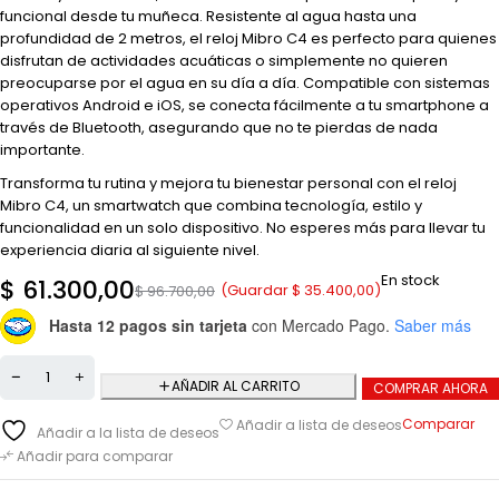
funcional desde tu muñeca. Resistente al agua hasta una
profundidad de 2 metros, el reloj Mibro C4 es perfecto para quienes
disfrutan de actividades acuáticas o simplemente no quieren
preocuparse por el agua en su día a día. Compatible con sistemas
operativos Android e iOS, se conecta fácilmente a tu smartphone a
través de Bluetooth, asegurando que no te pierdas de nada
importante.
Transforma tu rutina y mejora tu bienestar personal con el reloj
Mibro C4, un smartwatch que combina tecnología, estilo y
funcionalidad en un solo dispositivo. No esperes más para llevar tu
experiencia diaria al siguiente nivel.
En stock
$
61.300,00
(Guardar
$
35.400,00
)
$
96.700,00
Hasta 12 pagos sin tarjeta
con Mercado Pago.
Saber más
AÑADIR AL CARRITO
COMPRAR AHORA
Comparar
Añadir a lista de deseos
Añadir a la lista de deseos
Añadir para comparar