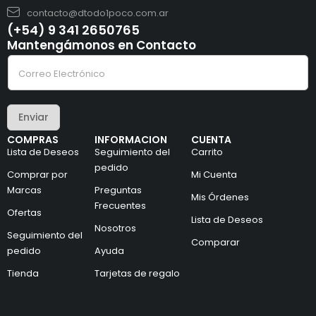
contacto@dtodo1poco.com.ar
(+54) 9 341 2650765
Mantengámonos en Contacto
e
C
l
o
e
r
c
r
t
e
r
Enviar
o
ó
e
n
COMPRAS
INFORMACION
CUENTA
l
i
Lista de Deseos
Seguimiento del
Carrito
e
c
c
pedido
o
Comprar por
Mi Cuenta
t
C
Marcas
Preguntas
r
o
Mis Órdenes
ó
r
Frecuentes
Ofertas
n
r
Lista de Deseos
i
Nosotros
e
Seguimiento del
c
o
Comparar
pedido
Ayuda
o
*
*
Tienda
Tarjetas de regalo