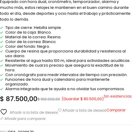
Equipado con hora dual, cronómetro, temporizador, alarma y
mucho más, estos relojes le mantienen en el buen camino durante
todo el día, desde deportes y ocio hasta el trabajo y prácticamente
todo lo demás.
Tipo de cierre: Hebilla simple.
Color de la caja: Blanco.
Material de la correa: Resina.
Color de la correa: Blanco.
Color del fondo: Negro.
Cuerpo de resina que proporciona durabilidad y resistencia al
uso diario.
Resistente al agua hasta 100 m, ideal para actividades acuáticas.
Movimiento de cuarzo preciso que asegura la exactitud de la
hora.
Con cronógrafo para medir intervalos de tiempo con precisión.
Funciones de hora dual y calendario para mantenerte
organizado.
Alarma integrada que te ayuda a no olvidar tus compromisos.
Sin existencias
$
87.500,00
(Guardar
$
80.500,00
)
$
168.000,00
Comparar
Añadir a lista de deseos
Añadir a la lista de deseos
Añadir para comparar