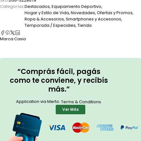
SKU:
D56-3228679
Categorías:
Destacados
,
Equipamiento Deportivo
,
Hogar y Estilo de Vida
,
Novedades
,
Ofertas y Promos
,
Ropa & Accesorios
,
Smartphones y Accesorios
,
Temporada / Especiales
,
Tienda
Marca:
Casio
“Comprás fácil, pagás
como te conviene, y recibís
más.”
Application via Merto.
.
Terms & Conditions
Ver Más