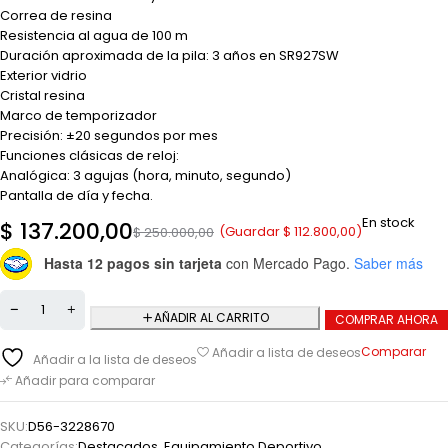
Correa de resina
Resistencia al agua de 100 m
Duración aproximada de la pila: 3 años en SR927SW
Exterior vidrio
Cristal resina
Marco de temporizador
Precisión: ±20 segundos por mes
Funciones clásicas de reloj:
Analógica: 3 agujas (hora, minuto, segundo)
Pantalla de día y fecha.
En stock
$
137.200,00
(Guardar
$
112.800,00
)
$
250.000,00
Hasta 12 pagos sin tarjeta
con Mercado Pago.
Saber más
AÑADIR AL CARRITO
COMPRAR AHORA
Comparar
Añadir a lista de deseos
Añadir a la lista de deseos
Añadir para comparar
SKU:
D56-3228670
Categorías:
Destacados
,
Equipamiento Deportivo
,