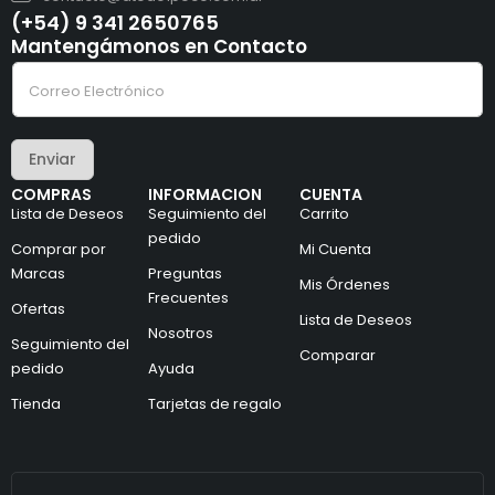
(+54) 9 341 2650765
Mantengámonos en Contacto
C
C
o
o
r
r
r
r
e
e
o
Enviar
o
e
e
l
COMPRAS
INFORMACION
CUENTA
l
e
Lista de Deseos
Seguimiento del
Carrito
e
c
c
pedido
t
Comprar por
Mi Cuenta
t
r
Marcas
Preguntas
r
ó
Mis Órdenes
ó
n
Frecuentes
Ofertas
n
i
Lista de Deseos
i
Nosotros
c
Seguimiento del
c
o
Comparar
pedido
Ayuda
o
*
*
Tienda
Tarjetas de regalo