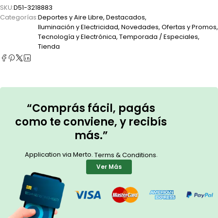
SKU:
D51-3218883
Categorías:
Deportes y Aire Libre
,
Destacados
,
Iluminación y Electricidad
,
Novedades
,
Ofertas y Promos
,
Tecnología y Electrónica
,
Temporada / Especiales
,
Tienda
“Comprás fácil, pagás
como te conviene, y recibís
más.”
Application via Merto.
.
Terms & Conditions
Ver Más