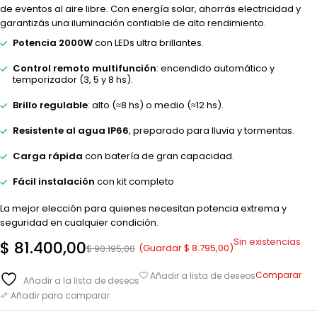
de eventos al aire libre. Con energía solar, ahorrás electricidad y
garantizás una iluminación confiable de alto rendimiento.
Potencia 2000W
con LEDs ultra brillantes.
Control remoto multifunción
: encendido automático y
temporizador (3, 5 y 8 hs).
Brillo regulable
: alto (≈8 hs) o medio (≈12 hs).
Resistente al agua IP66
, preparado para lluvia y tormentas.
Carga rápida
con batería de gran capacidad.
Fácil instalación
con kit completo
La mejor elección para quienes necesitan potencia extrema y
seguridad en cualquier condición.
Sin existencias
$
81.400,00
(Guardar
$
8.795,00
)
$
90.195,00
Comparar
Añadir a lista de deseos
Añadir a la lista de deseos
Añadir para comparar