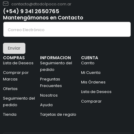
contacto@dtodo1poco.com.ar
(+54) 9 341 2650765
Mantengámonos en Contacto
C
C
o
o
r
r
r
r
e
e
o
Enviar
o
C
e
o
COMPRAS
INFORMACION
CUENTA
l
r
Lista de Deseos
Seguimiento del
Carrito
e
r
c
pedido
e
Comprar por
Mi Cuenta
t
o
Marcas
Preguntas
r
C
Mis Órdenes
ó
o
Frecuentes
Ofertas
n
r
Lista de Deseos
i
Nosotros
r
Seguimiento del
c
e
Comparar
pedido
Ayuda
o
o
*
Tienda
Tarjetas de regalo