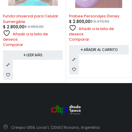
AGOTADO
-48%
Funda Universal para Celular
Frisbee Personajes Disney
$
2.800,00
$
5.373,50
Sumergible
$
2.800,00
$
3.850,00
Añadir a la lista de
Añadir a la lista de
deseos
deseos
Comparar
Comparar
AÑADIR AL CARRITO
LEER MÁS
Crespo 1359, Local 1, (2000) Rosario, Argentina