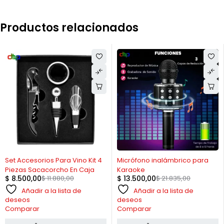
Productos relacionados
-28%
-38%
Set Accesorios Para Vino Kit 4
Micrófono inalámbrico para
Piezas Sacacorcho En Caja
Karaoke
$
8.500,00
$
11.880,00
$
13.500,00
$
21.835,00
Añadir a la lista de
Añadir a la lista de
deseos
deseos
Comparar
Comparar