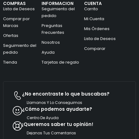
n
COMPRAS
INFORMACION
CUENTA
l
i
Lista de Deseos
Seguimiento del
Carrito
e
c
c
pedido
o
Comprar por
Mi Cuenta
t
C
Marcas
Preguntas
r
o
Mis Órdenes
ó
r
Frecuentes
Ofertas
n
r
Lista de Deseos
i
Nosotros
e
Seguimiento del
c
o
Comparar
pedido
Ayuda
o
e
*
l
Tienda
Tarjetas de regalo
e
c
t
r
ó
n
¿No encontraste lo que buscabas?
i
c
Llamanos Y Lo Conseguimos
o
¿Cómo podemos ayudarte?
Centro De Ayuda
¡Queremos saber tu opinión!
Dejanos Tus Comentarios