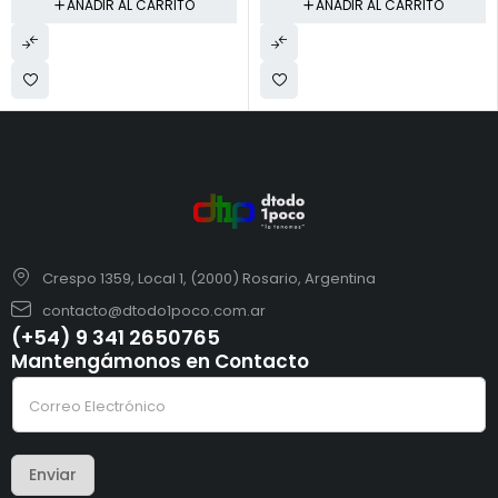
AÑADIR AL CARRITO
AÑADIR AL CARRITO
Crespo 1359, Local 1, (2000) Rosario, Argentina
contacto@dtodo1poco.com.ar
(+54) 9 341 2650765
Mantengámonos en Contacto
e
C
l
o
e
r
c
r
t
e
r
Enviar
o
ó
e