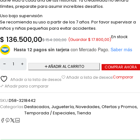
darle vida a cada una de tus historias. Tu creatividad no tendrá
límites, preparate para asumir increíbles desafíos.
Uso bajo supervisión
Se recomienda su uso a partir de los 7 años. Por favor supervisar a
niños y niñas pequeñas para evitar accidentes.
En stock
$
136.500,00
(Guardar
$
17.800,00
)
$
154.300,00
Hasta 12 pagos sin tarjeta
con Mercado Pago.
Saber más
AÑADIR AL CARRITO
COMPRAR AHORA
Comparar
Añadir a lista de deseos
Añadir a la lista de deseos
Añadir para comparar
SKU:
D58-3218442
Categorías:
Destacados
,
Juguetería
,
Novedades
,
Ofertas y Promos
,
Temporada / Especiales
,
Tienda