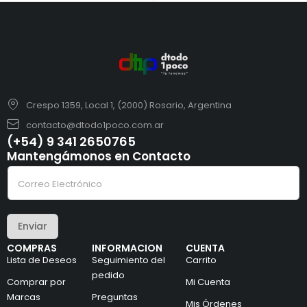
Crespo 1359, Local 1, (2000) Rosario, Argentina
contacto@dtodo1poco.com.ar
(+54) 9 341 2650765
Mantengámonos en Contacto
*
C
e
o
l
r
e
r
c
e
t
Enviar
o
r
e
ó
COMPRAS
INFORMACION
CUENTA
l
n
Lista de Deseos
Seguimiento del
Carrito
e
i
c
pedido
c
Comprar por
Mi Cuenta
t
o
Marcas
Preguntas
r
*
Mis Órdenes