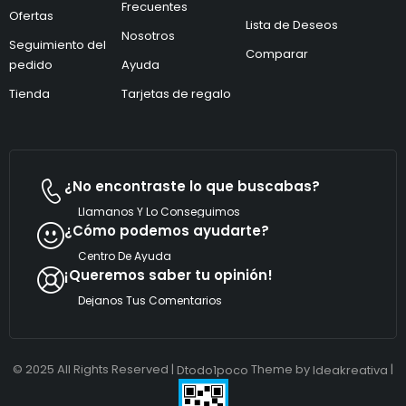
ó
Frecuentes
Ofertas
n
Lista de Deseos
i
Nosotros
Seguimiento del
c
Comparar
pedido
Ayuda
o
*
Tienda
Tarjetas de regalo
¿No encontraste lo que buscabas?
Llamanos Y Lo Conseguimos
¿Cómo podemos ayudarte?
Centro De Ayuda
¡Queremos saber tu opinión!
Dejanos Tus Comentarios
© 2025 All Rights Reserved |
Theme by
|
Dtodo1poco
Ideakreativa