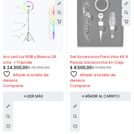
AGOTADO
-28%
Aro Led Luz RGB y Blanca 26
Set Accesorios Para Vino Kit 4
cms. + Trípode
Piezas Sacacorcho En Caja
$
24.300,00
$
30.250,00
$
8.500,00
$
11.880,00
Añadir a la lista de
Añadir a la lista de
deseos
deseos
Comparar
Comparar
LEER MÁS
AÑADIR AL CARRITO