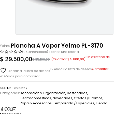
Plancha A Vapor Yelmo PL-3170
Yelmo
(0 Comentarios)
Escribe una reseña
Sin existencias
$
29.500,00
(Guardar
$
5.600,00
)
$
35.100,00
Comparar
Añadir a lista de deseos
Añadir a la lista de deseos
Añadir para comparar
SKU:
D51-3219567
Categorías:
Decoración y Organización
,
Destacados
,
Electrodomésticos
,
Novedades
,
Ofertas y Promos
,
Ropa & Accesorios
,
Temporada / Especiales
,
Tienda