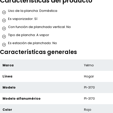
Características del producto
Uso de la plancha:
Doméstica
Es vaporizador:
Sí
Con función de planchado vertical:
No
Tipo de plancha:
A vapor
Es estación de planchado:
No
Características generales
Marca
Yelmo
Línea
Hogar
Modelo
Pl-3170
Modelo alfanumérico
Pl-3170
Color
Rojo