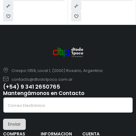
Crespo 1359, Local 1, (2000) Rosario, Argentina
contacto@dtodo1poco.com.ar
(+54) 9 341 2650765
Mantengámonos en Contacto
*
C
C
o
o
r
r
r
r
e
e
Enviar
o
o
e
e
COMPRAS
INFORMACION
CUENTA
l