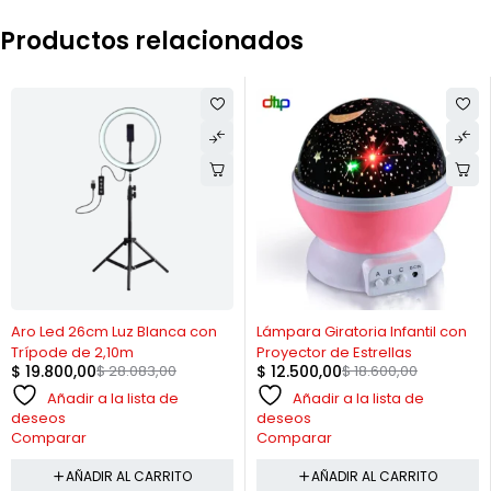
Productos relacionados
-29%
-33%
Aro Led 26cm Luz Blanca con
Lámpara Giratoria Infantil con
Trípode de 2,10m
Proyector de Estrellas
$
19.800,00
$
28.083,00
$
12.500,00
$
18.600,00
Añadir a la lista de
Añadir a la lista de
deseos
deseos
Comparar
Comparar
AÑADIR AL CARRITO
AÑADIR AL CARRITO