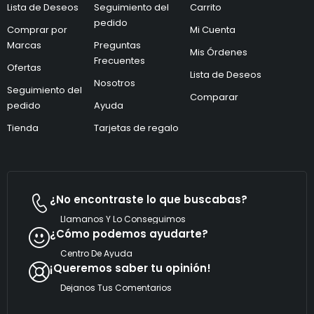
l
Lista de Deseos
Seguimiento del
Carrito
e
e
c
pedido
c
Comprar por
Mi Cuenta
t
t
Marcas
Preguntas
r
r
Mis Órdenes
ó
ó
Frecuentes
Ofertas
n
n
Lista de Deseos
i
Nosotros
i
Seguimiento del
c
c
Comparar
pedido
Ayuda
o
o
*
Tienda
Tarjetas de regalo
¿No encontraste lo que buscabas?
Llamanos Y Lo Conseguimos
¿Cómo podemos ayudarte?
Centro De Ayuda
¡Queremos saber tu opinión!
Dejanos Tus Comentarios