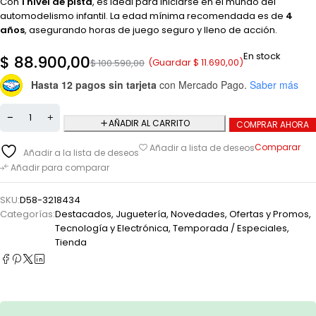
Con
1 nivel de pista
, es ideal para iniciarse en el mundo del
automodelismo infantil. La edad mínima recomendada es de
4
años
, asegurando horas de juego seguro y lleno de acción.
En stock
$
88.900,00
(Guardar
$
11.690,00
)
$
100.590,00
Hasta 12 pagos sin tarjeta
con Mercado Pago.
Saber más
AÑADIR AL CARRITO
COMPRAR AHORA
Comparar
Añadir a lista de deseos
Añadir a la lista de deseos
Añadir para comparar
SKU:
D58-3218434
Categorías:
Destacados
,
Juguetería
,
Novedades
,
Ofertas y Promos
,
Tecnología y Electrónica
,
Temporada / Especiales
,
Tienda