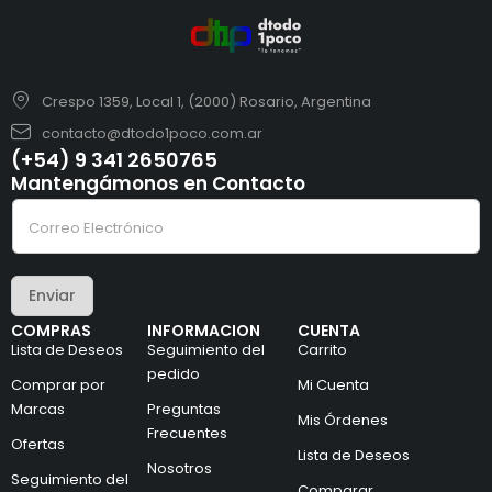
Crespo 1359, Local 1, (2000) Rosario, Argentina
contacto@dtodo1poco.com.ar
(+54) 9 341 2650765
Mantengámonos en Contacto
C
C
o
o
r
r
r
r
e
e
o
Enviar
o
C
e
o
COMPRAS
INFORMACION
CUENTA
l
r
Lista de Deseos
Seguimiento del
Carrito
e
r
c
pedido
e
Comprar por
Mi Cuenta
t
o
Marcas
Preguntas
r
e
Mis Órdenes
ó
l
Frecuentes
Ofertas
n
e
Lista de Deseos
i
Nosotros
c
Seguimiento del
c
t
Comparar