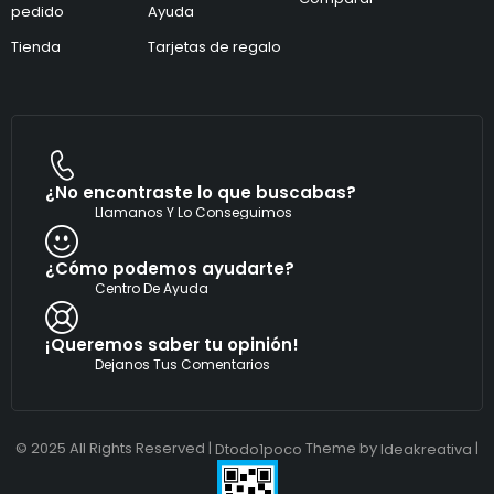
pedido
Ayuda
o
r
*
ó
Tienda
Tarjetas de regalo
n
i
c
o
¿No encontraste lo que buscabas?
Llamanos Y Lo Conseguimos
¿Cómo podemos ayudarte?
Centro De Ayuda
¡Queremos saber tu opinión!
Dejanos Tus Comentarios
© 2025 All Rights Reserved |
Theme by
|
Dtodo1poco
Ideakreativa