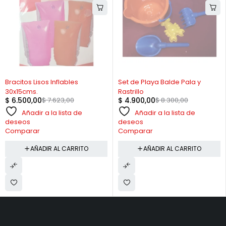
-15%
-41%
Bracitos Lisos Inflables
Set de Playa Balde Pala y
30x15cms.
Rastrillo
$
6.500,00
$
7.623,00
$
4.900,00
$
8.300,00
Añadir a la lista de
Añadir a la lista de
deseos
deseos
Comparar
Comparar
AÑADIR AL CARRITO
AÑADIR AL CARRITO