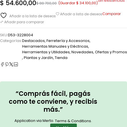
Sin existencias
$
54.600,00
(Guardar
$
34.100,00
)
$
88.700,00
Comparar
Añadir a lista de deseos
Añadir a la lista de deseos
Añadir para comparar
SKU:
D53-3228004
Categorías:
Destacados
,
Ferretería y Accesorios
,
Herramientas Manuales y Eléctricas
,
Herramientas y Utilidades
,
Novedades
,
Ofertas y Promos
,
Plantas y Jardín
,
Tienda
“Comprás fácil, pagás
como te conviene, y recibís
más.”
Application via Merto.
.
Terms & Conditions