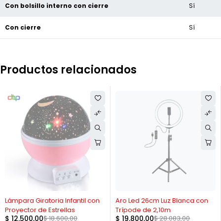
Con bolsillo interno con cierre
Sí
Con cierre
Sí
Productos relacionados
-33%
-29%
Lámpara Giratoria Infantil con
Aro Led 26cm Luz Blanca con
Proyector de Estrellas
Trípode de 2,10m
$
12.500,00
$
18.600,00
$
19.800,00
$
28.083,00