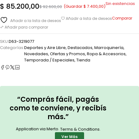
Sin existencias
$
85.200,00
(Guardar
$
7.400,00
)
$
92.600,00
Comparar
Añadir a lista de deseos
Añadir a la lista de deseos
Añadir para comparar
SKU:
D63-3219077
Categorías:
Deportes y Aire Libre
,
Destacados
,
Marroquinería
,
Novedades
,
Ofertas y Promos
,
Ropa & Accesorios
,
Temporada / Especiales
,
Tienda
“Comprás fácil, pagás
como te conviene, y recibís
más.”
Application via Merto.
.
Terms & Conditions
Ver Más