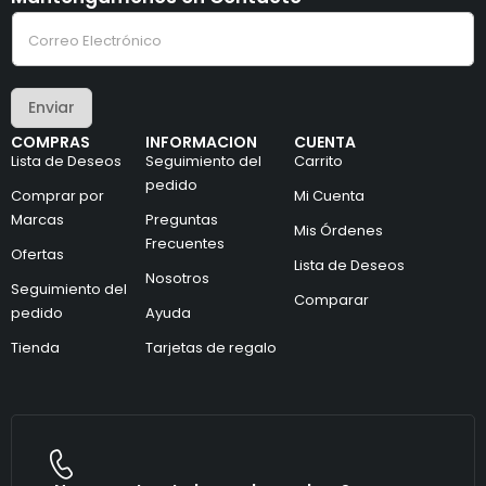
e
C
l
o
e
r
c
r
t
e
r
Enviar
o
ó
e
n
COMPRAS
INFORMACION
CUENTA
l
i
Lista de Deseos
Seguimiento del
Carrito
e
c
c
pedido
o
Comprar por
Mi Cuenta
t
e
Marcas
Preguntas
r
l
Mis Órdenes
ó
e
Frecuentes
Ofertas
n
c
Lista de Deseos
i
Nosotros
t
Seguimiento del
c
r
Comparar
pedido
Ayuda
o
ó
*
n
Tienda
Tarjetas de regalo
i
c
o
e
l
e
c
t