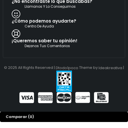
¿No encontraste lo que buscabas?
r
Llamanos Y Lo Conseguimos
ó
n
i
¿Cómo podemos ayudarte?
c
Centro De Ayuda
o
¡Queremos saber tu opinión!
Dejanos Tus Comentarios
© 2025 All Rights Reserved |
Theme by
|
Dtodo1poco
Ideakreativa
Comparar
(0)