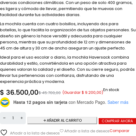
diversas condiciones climáticas. Con un peso de solo 400 gramos,
es ligera y cómoda de llevar, permitiendo que te muevas con
facilidad durante tus actividades diarias.
La mochila cuenta con cuatro bolsillos, incluyendo dos para
botellas, lo que facilita la organización de tus objetos personales. Su
diseño sin género la hace versátil y adecuada para cualquier
persona, mientras que su profundidad de 12 cm y dimensiones de
45 cm de altura y 30 cm de ancho aseguran un ajuste perfecto.
Ideal para el uso escolar o diario, la mochila Haversack combina
durabilidad y estilo, convirtiéndola en una opción atractiva para
quienes valoran la calidad y el diseño. Con su cierre seguro, podrás
llevar tus pertenencias con confianza, disfrutando de una
experiencia práctica y moderna.
En stock
$
36.500,00
(Guardar
$
9.200,00
)
$
45.700,00
Hasta 12 pagos sin tarjeta
con Mercado Pago.
Saber más
AÑADIR AL CARRITO
COMPRAR AHORA
Comparar
Añadir a lista de deseos
Añadir a la lista de deseos