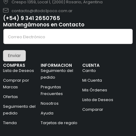
Crespo 1359, Local 1, (2000) Rosario, Argentina
contacto@dtodo1poco.com.ar
(+54) 9 341 2650765
Mantengámonos en Contacto
C
C
o
o
r
r
r
r
e
e
o
Enviar
o
C
e
o
COMPRAS
INFORMACION
CUENTA
l
r
Lista de Deseos
Seguimiento del
Carrito
e
r
c
pedido
e
Comprar por
Mi Cuenta
t
o
Marcas
Preguntas
r
*
Mis Órdenes
ó
Frecuentes
Ofertas
n
Lista de Deseos
i
Nosotros
Seguimiento del
c
Comparar
pedido
Ayuda
o
*
Tienda
Tarjetas de regalo