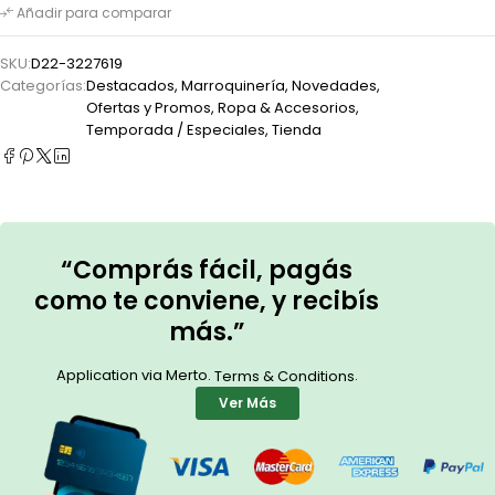
Añadir para comparar
SKU:
D22-3227619
Categorías:
Destacados
,
Marroquinería
,
Novedades
,
Ofertas y Promos
,
Ropa & Accesorios
,
Temporada / Especiales
,
Tienda
“Comprás fácil, pagás
como te conviene, y recibís
más.”
Application via Merto.
.
Terms & Conditions
Ver Más