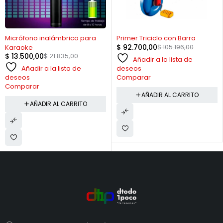
-38%
-12%
Micrófono inalámbrico para
Primer Triciclo con Barra
$
92.700,00
$
105.196,00
Karaoke
$
13.500,00
$
21.835,00
Añadir a la lista de
Añadir a la lista de
deseos
deseos
Comparar
Comparar
AÑADIR AL CARRITO
AÑADIR AL CARRITO