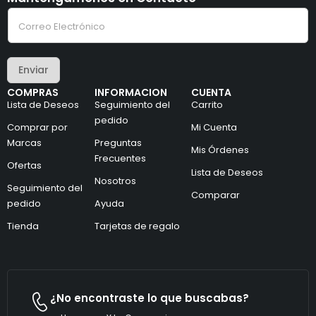
C
C
o
o
r
r
r
r
e
e
o
Enviar
o
e
e
l
COMPRAS
INFORMACION
CUENTA
l
e
Lista de Deseos
Seguimiento del
Carrito
e
c
c
pedido
t
Comprar por
Mi Cuenta
t
r
Marcas
Preguntas
r
ó
Mis Órdenes
ó
n
Frecuentes
Ofertas
n
i
Lista de Deseos
i
Nosotros
c
Seguimiento del
c
o
Comparar
pedido
Ayuda
o
C
*
o
Tienda
Tarjetas de regalo
r
r
e
o
¿No encontraste lo que buscabas?