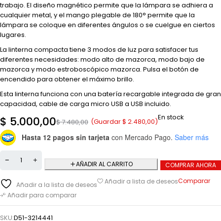
trabajo. El diseño magnético permite que la lámpara se adhiera a
cualquier metal, y el mango plegable de 180° permite que la
lámpara se coloque en diferentes ángulos o se cuelgue en ciertos
lugares.
La linterna compacta tiene 3 modos de luz para satisfacer tus
diferentes necesidades: modo alto de mazorca, modo bajo de
mazorca y modo estroboscópico mazorca. Pulsa el botón de
encendido para obtener el máximo brillo.
Esta linterna funciona con una batería recargable integrada de gran
capacidad, cable de carga micro USB a USB incluido.
En stock
$
5.000,00
(Guardar
$
2.480,00
)
$
7.480,00
Hasta 12 pagos sin tarjeta
con Mercado Pago.
Saber más
AÑADIR AL CARRITO
COMPRAR AHORA
Comparar
Añadir a lista de deseos
Añadir a la lista de deseos
Añadir para comparar
SKU:
D51-3214441