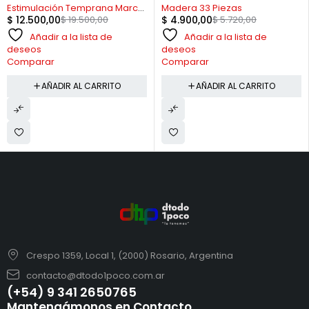
Estimulación Temprana Marca
Madera 33 Piezas
$
12.500,00
$
19.500,00
$
4.900,00
$
5.720,00
Risa
Añadir a la lista de
Añadir a la lista de
deseos
deseos
Comparar
Comparar
AÑADIR AL CARRITO
AÑADIR AL CARRITO
Crespo 1359, Local 1, (2000) Rosario, Argentina
contacto@dtodo1poco.com.ar
(+54) 9 341 2650765
Mantengámonos en Contacto