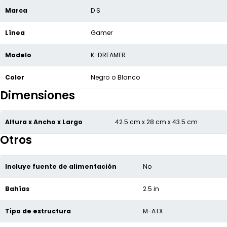
Marca
D·S
Línea
Gamer
Modelo
K-DREAMER
Color
Negro o Blanco
Dimensiones
Altura x Ancho x Largo
42.5 cm x 28 cm x 43.5 cm
Otros
Incluye fuente de alimentación
No
Bahías
2.5 in
Tipo de estructura
M-ATX