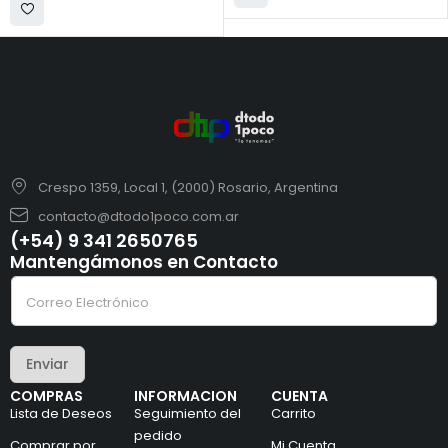
Crespo 1359, Local 1, (2000) Rosario, Argentina
contacto@dtodo1poco.com.ar
(+54) 9 341 2650765
Mantengámonos en Contacto
*
C
e
o
l
r
e
r
c
e
t
Enviar
o
r
e
ó
COMPRAS
INFORMACION
CUENTA
l
n
Lista de Deseos
Seguimiento del
Carrito
e
i
c
pedido
c
Comprar por
Mi Cuenta