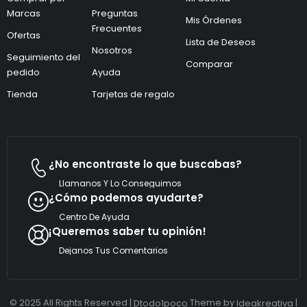
t
o
Marcas
Preguntas
r
*
Mis Órdenes
ó
Frecuentes
Ofertas
n
Lista de Deseos
i
Nosotros
Seguimiento del
c
Comparar
pedido
Ayuda
o
*
Tienda
Tarjetas de regalo
¿No encontraste lo que buscabas?
Llamanos Y Lo Conseguimos
¿Cómo podemos ayudarte?
Centro De Ayuda
¡Queremos saber tu opinión!
Dejanos Tus Comentarios
© 2025 All Rights Reserved |
Theme by
|
Dtodo1poco
Ideakreativa