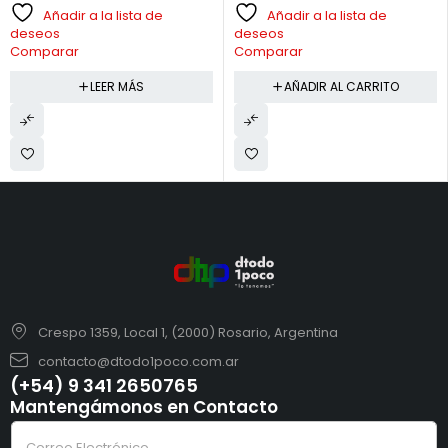
Añadir a la lista de
Añadir a la lista de
deseos
deseos
Comparar
Comparar
LEER MÁS
AÑADIR AL CARRITO
Crespo 1359, Local 1, (2000) Rosario, Argentina
contacto@dtodo1poco.com.ar
(+54) 9 341 2650765
Mantengámonos en Contacto
e
C
l
o
e