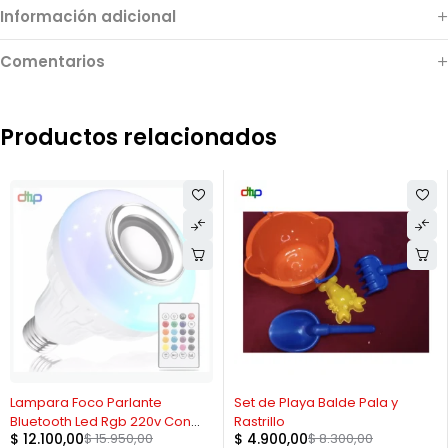
Información adicional
Comentarios
Productos relacionados
AGOTADO
-41%
Lampara Foco Parlante
Set de Playa Balde Pala y
Bluetooth Led Rgb 220v Con
Rastrillo
$
12.100,00
$
15.950,00
$
4.900,00
$
8.300,00
Control