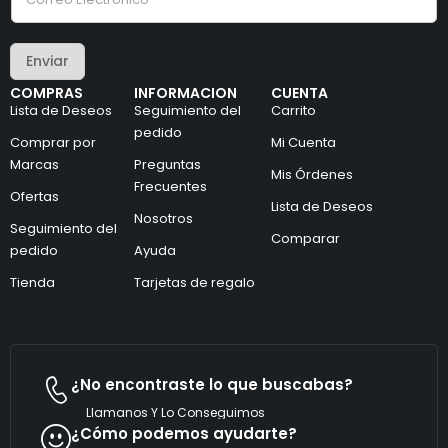
r
c
r
t
e
r
Enviar
o
ó
e
n
COMPRAS
INFORMACION
CUENTA
l
i
Lista de Deseos
Seguimiento del
Carrito
e
c
c
pedido
o
Comprar por
Mi Cuenta
t
C
Marcas
Preguntas
r
o
Mis Órdenes
ó
r
Frecuentes
Ofertas
n
r
Lista de Deseos
i
Nosotros
e
Seguimiento del
c
o
Comparar
pedido
Ayuda
o
C
*
o
Tienda
Tarjetas de regalo
r
r
e
o
¿No encontraste lo que buscabas?
Llamanos Y Lo Conseguimos
¿Cómo podemos ayudarte?