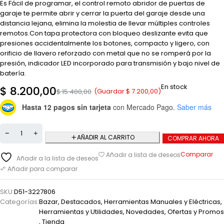
Es Fácil de programar, el control remoto abridor de puertas de
garaje te permite abrir y cerrar la puerta del garaje desde una
distancia lejana, elimina la molestia de llevar múltiples controles
remotos.Con tapa protectora con bloqueo deslizante evita que
presiones accidentalmente los botones, compacto y ligero, con
orificio de llavero reforzado con metal que no se romperá por la
presión, indicador LED incorporado para transmisión y bajo nivel de
batería.
En stock
$
8.200,00
(Guardar
$
7.200,00
)
$
15.400,00
Hasta 12 pagos sin tarjeta
con Mercado Pago.
Saber más
AÑADIR AL CARRITO
COMPRAR AHORA
Comparar
Añadir a lista de deseos
Añadir a la lista de deseos
Añadir para comparar
SKU:
D51-3227806
Categorías:
Bazar
,
Destacados
,
Herramientas Manuales y Eléctricas
,
Herramientas y Utilidades
,
Novedades
,
Ofertas y Promos
,
Tienda