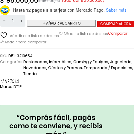
$
95.000,00
(Guardar
$
20.000,00
)
$
115.000,00
Hasta 12 pagos sin tarjeta
con Mercado Pago.
Saber más
AÑADIR AL CARRITO
COMPRAR AHORA
Comparar
Añadir a lista de deseos
Añadir a la lista de deseos
Añadir para comparar
SKU:
D51-3219654
Categorías:
Destacados
,
Informática, Gaming y Equipos
,
Juguetería
,
Novedades
,
Ofertas y Promos
,
Temporada / Especiales
,
Tienda
Marca:
DT1P
“Comprás fácil, pagás
como te conviene, y recibís