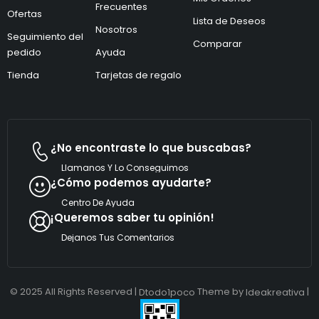
ó
Frecuentes
Ofertas
n
Lista de Deseos
i
Nosotros
Seguimiento del
c
Comparar
pedido
Ayuda
o
*
Tienda
Tarjetas de regalo
¿No encontraste lo que buscabas?
Llamanos Y Lo Conseguimos
¿Cómo podemos ayudarte?
Centro De Ayuda
¡Queremos saber tu opinión!
Dejanos Tus Comentarios
© 2025 All Rights Reserved |
Theme by
|
Dtodo1poco
Ideakreativa