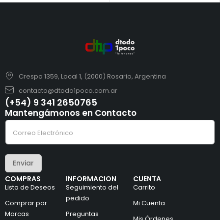
Crespo 1359, Local 1, (2000) Rosario, Argentina
contacto@dtodo1poco.com.ar
(+54) 9 341 2650765
Mantengámonos en Contacto
e
C
l
o
e
r
c
r
t
e
r
Enviar
o
ó
e
n
COMPRAS
INFORMACION
CUENTA
l
i
Lista de Deseos
Seguimiento del
Carrito
e
c
c
pedido
o
Comprar por
Mi Cuenta
t
*
Marcas
Preguntas
r
*
Mis Órdenes