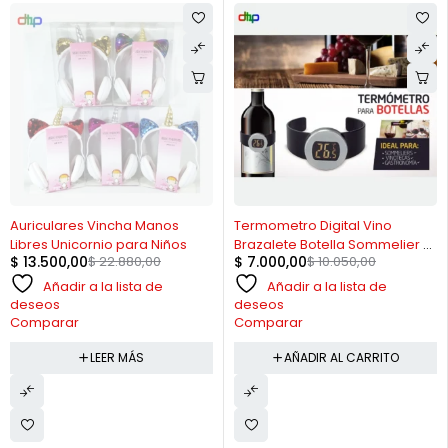
AGOTADO
-30%
Auriculares Vincha Manos
Termometro Digital Vino
Libres Unicornio para Niños
Brazalete Botella Sommelier C
$
13.500,00
$
22.880,00
$
7.000,00
$
10.050,00
/ Pila
Añadir a la lista de
Añadir a la lista de
deseos
deseos
Comparar
Comparar
LEER MÁS
AÑADIR AL CARRITO