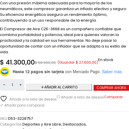
Con una presión máxima adecuada para la mayoría de los
neumáticos, este compresor garantiza un inflado efectivo y seguro.
Su eficiencia energética asegura un rendimiento óptimo,
contribuyendo a un uso responsable de la energía.
El Compresor de Aire CZK-3668 es un compañero confiable que
combina portabilidad y potencia, ideal para quienes valoran la
practicidad y la calidad en sus herramientas. No deje pasar la
oportunidad de contar con un inflador que se adapta a su estilo de
vida.
En stock
$
41.300,00
(Guardar
$
27.600,00
)
$
68.900,00
Hasta 12 pagos sin tarjeta
con Mercado Pago.
Saber más
AÑADIR AL CARRITO
COMPRAR AHORA
Comparar
Añadir a lista de deseos
Añadir a la lista de deseos
Añadir para comparar
SKU:
D53-3228757
Categorías:
Deportes y Aire Libre
,
Destacados
,