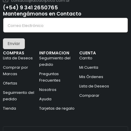
contacto@dtodo1poco.com.ar
(+54) 9 341 2650765
Mantengámonos en Contacto
e
C
l
o
e
r
c
r
t
e
r
Enviar
o
ó
e
n
COMPRAS
INFORMACION
CUENTA
l
i
Lista de Deseos
Seguimiento del
Carrito
e
c
c
pedido
o
Comprar por
Mi Cuenta
t
*
Marcas
Preguntas
r
*
Mis Órdenes
ó
Frecuentes
Ofertas
n
Lista de Deseos
i
Nosotros
Seguimiento del
c
Comparar
pedido
Ayuda
o
*
Tienda
Tarjetas de regalo