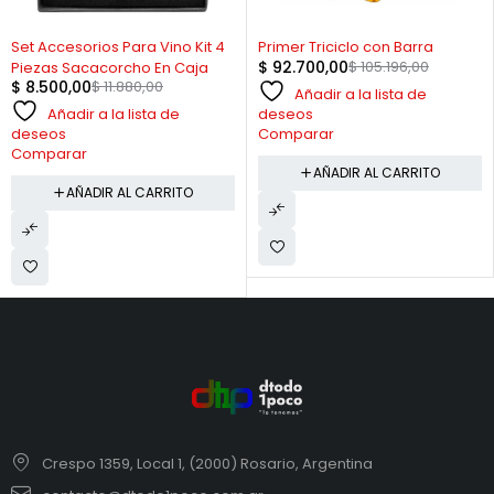
-28%
-12%
Set Accesorios Para Vino Kit 4
Primer Triciclo con Barra
$
92.700,00
$
105.196,00
Piezas Sacacorcho En Caja
$
8.500,00
$
11.880,00
Añadir a la lista de
Añadir a la lista de
deseos
deseos
Comparar
Comparar
AÑADIR AL CARRITO
AÑADIR AL CARRITO
Crespo 1359, Local 1, (2000) Rosario, Argentina