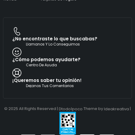
e
c
t
r
ó
n
i
c
¿No encontraste lo que buscabas?
o
Llamanos Y Lo Conseguimos
¿Cómo podemos ayudarte?
Centro De Ayuda
¡Queremos saber tu opinión!
Dejanos Tus Comentarios
© 2025 All Rights Reserved |
Theme by
|
Dtodo1poco
Ideakreativa