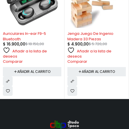
-7%
-14%
Auriculares In-ear F9-5
Jenga Juego De Ingenio
Bluetooth
Madera 33 Piezas
$
16.900,00
$
18.150,00
$
4.900,00
$
5.720,00
Añadir a la lista de
Añadir a la lista de
deseos
deseos
Comparar
Comparar
AÑADIR AL CARRITO
AÑADIR AL CARRITO