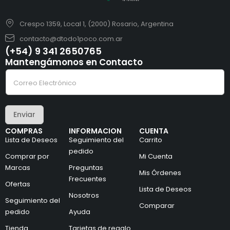
Crespo 1359, Local 1, (2000) Rosario, Argentina
contacto@dtodo1poco.com.ar
(+54) 9 341 2650765
Mantengámonos en Contacto
C
C
o
o
r
r
r
r
e
e
o
Enviar
o
e
e
l
COMPRAS
INFORMACION
CUENTA
l
e
Lista de Deseos
Seguimiento del
Carrito
e
c
c
pedido
t
Comprar por
Mi Cuenta
t
r
Marcas
Preguntas
r
ó
Mis Órdenes
ó
n
Frecuentes
Ofertas
n
i
Lista de Deseos
i
Nosotros
c
Seguimiento del
c
o
Comparar
pedido
Ayuda
o
e
*
l
Tienda
Tarjetas de regalo