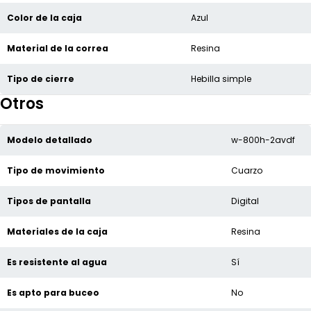
Color de la caja
Azul
Material de la correa
Resina
Tipo de cierre
Hebilla simple
Otros
Modelo detallado
w-800h-2avdf
Tipo de movimiento
Cuarzo
Tipos de pantalla
Digital
Materiales de la caja
Resina
Es resistente al agua
Sí
Es apto para buceo
No