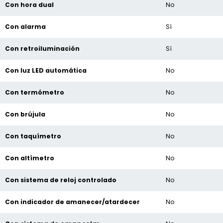
Con hora dual
No
Con alarma
Sí
Con retroiluminación
Sí
Con luz LED automática
No
Con termómetro
No
Con brújula
No
Con taquímetro
No
Con altímetro
No
Con sistema de reloj controlado
No
Con indicador de amanecer/atardecer
No