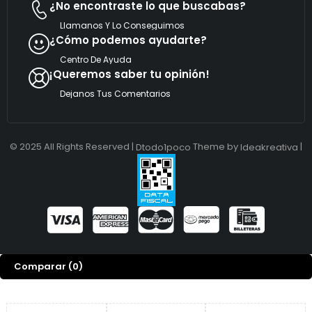
¿No encontraste lo que buscabas?
i
c
Llamanos Y Lo Conseguimos
o
¿Cómo podemos ayudarte?
Centro De Ayuda
¡Queremos saber tu opinión!
Dejanos Tus Comentarios
© 2025 All Rights Reserved |
Theme by
|
Dtodo1poco
Ideakreativa
Comparar
(0)