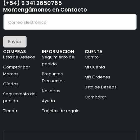
(+54) 9 341 2650765
Mantengámonos en Contacto
C
C
o
o
r
r
r
r
e
e
o
Enviar
o
e
e
l
COMPRAS
INFORMACION
CUENTA
l
e
Lista de Deseos
Seguimiento del
Carrito
e
c
c
pedido
t
Comprar por
Mi Cuenta
t
r
Marcas
Preguntas
r
ó
Mis Órdenes
ó
n
Frecuentes
Ofertas
n
i
Lista de Deseos
i
Nosotros
c
Seguimiento del
c
o
Comparar
pedido
Ayuda
o
e
*
l
Tienda
Tarjetas de regalo
e
c
t
r
ó
n