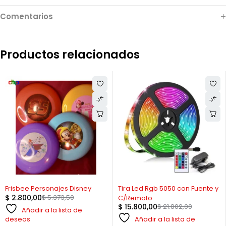
Comentarios
Productos relacionados
-48%
-28%
Frisbee Personajes Disney
Tira Led Rgb 5050 con Fuente y
$
2.800,00
$
5.373,50
C/Remoto
$
15.800,00
$
21.802,00
Añadir a la lista de
Añadir a la lista de
deseos