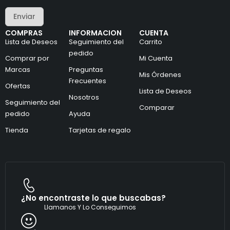
r
t
e
r
Enviar
o
ó
e
n
COMPRAS
INFORMACION
CUENTA
l
i
Lista de Deseos
Seguimiento del
Carrito
e
c
c
pedido
o
Comprar por
Mi Cuenta
t
*
Marcas
Preguntas
r
*
Mis Órdenes
ó
Frecuentes
Ofertas
n
Lista de Deseos
i
Nosotros
Seguimiento del
c
Comparar
pedido
Ayuda
o
*
Tienda
Tarjetas de regalo
¿No encontraste lo que buscabas?
Llamanos Y Lo Conseguimos