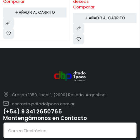
deseos
Comparar
Comparar
AÑADIR AL CARRITO
AÑADIR AL CARRITO
Crespo 1359, Local 1, (2000) Rosario, Argentina
contacto@dtodo1poco.com.ar
(+54) 9 341 2650765
Mantengámonos en Contacto
e
C
l
o
e
r
c