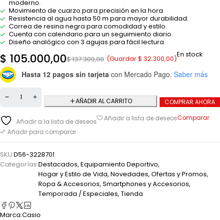
moderno.
Movimiento de cuarzo para precisión en la hora.
Resistencia al agua hasta 50 m para mayor durabilidad.
Correa de resina negra para comodidad y estilo.
Cuenta con calendario para un seguimiento diario.
Diseño analógico con 3 agujas para fácil lectura.
En stock
$
105.000,00
(Guardar
$
32.300,00
)
$
137.300,00
Hasta 12 pagos sin tarjeta
con Mercado Pago.
Saber más
AÑADIR AL CARRITO
COMPRAR AHORA
Comparar
Añadir a lista de deseos
Añadir a la lista de deseos
Añadir para comparar
SKU:
D56-3228701
Categorías:
Destacados
,
Equipamiento Deportivo
,
Hogar y Estilo de Vida
,
Novedades
,
Ofertas y Promos
,
Ropa & Accesorios
,
Smartphones y Accesorios
,
Temporada / Especiales
,
Tienda
Marca:
Casio