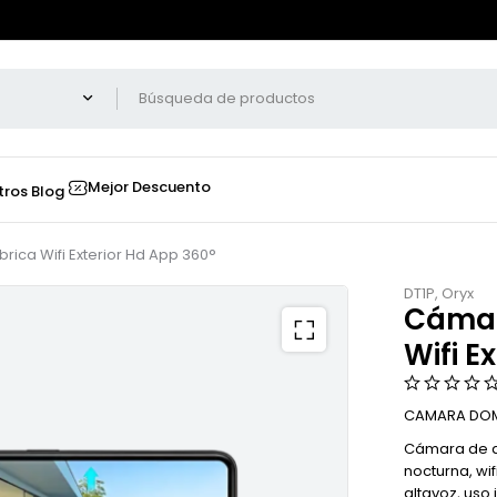
Mejor Descuento
tros
Blog
ca Wifi Exterior Hd App 360°
DT1P
,
Oryx
Cámar
Wifi E
CAMARA DOM
Cámara de alt
nocturna, wi
altavoz, uso 