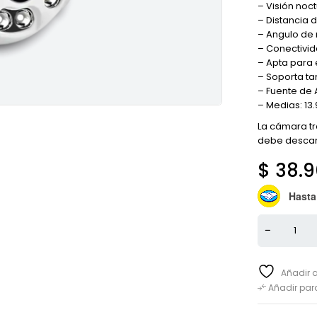
– Visión noct
– Distancia d
– Angulo de 
– Conectivid
– Apta para 
– Soporta ta
– Fuente de 
– Medias: 13.
La cámara tr
debe descarg
$
38.9
Hasta
Añadir a
Añadir pa