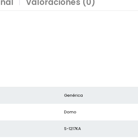
onal
Valoraciones (0)
Genérica
Domo
S-1217KA