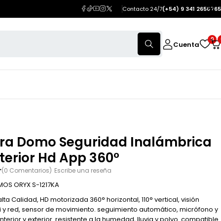
Contacto 24/7
(+54) 9 341 2650765
0
Cuenta
a Domo Seguridad Inalámbrica
xterior Hd App 360°
(0 Comentarios)
Escribe una reseña
OS ORYX S-1217KA
a Calidad, HD motorizada 360° horizontal, 110° vertical, visión
fi y red, sensor de movimiento. seguimiento automático, micrófono y
interior y exterior. resistente a la humedad, lluvia y polvo. compatible