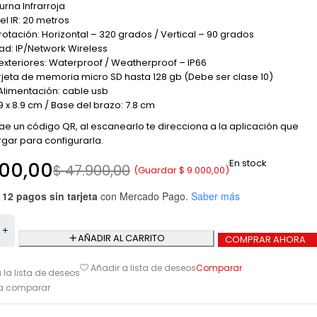
urna Infrarroja
el IR: 20 metros
rotación: Horizontal – 320 grados / Vertical – 90 grados
ad: IP/Network Wireless
exteriores: Waterproof / Weatherproof – IP66
rjeta de memoria micro SD hasta 128 gb (Debe ser clase 10)
Alimentación: cable usb
9 x 8.9 cm / Base del brazo: 7.8 cm
ae un código QR, al escanearlo te direcciona a la aplicación que
ar para configurarla.
En stock
00,00
$
47.900,00
(Guardar
$
9.000,00
)
 12 pagos sin tarjeta
con Mercado Pago.
Saber más
AÑADIR AL CARRITO
COMPRAR AHORA
Comparar
Añadir a lista de deseos
 la lista de deseos
ra comparar