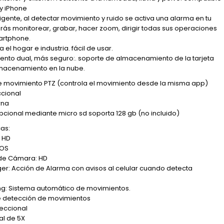
y iPhone
ligente, al detectar movimiento y ruido se activa una alarma en tu
drás monitorear, grabar, hacer zoom, dirigir todas sus operaciones
artphone.
 el hogar e industria. fácil de usar.
nto dual, más seguro:. soporte de almacenamiento de la tarjeta
almacenamiento en la nube.
e movimiento PTZ (controla el movimiento desde la misma app)
ccional
rna
cional mediante micro sd soporta 128 gb (no incluido)
cas:
 HD
MOS
 de Cámara: HD
ger: Acción de Alarma con avisos al celular cuando detecta
s
ng: Sistema automático de movimientos.
e detección de movimientos
reccional
al de 5X