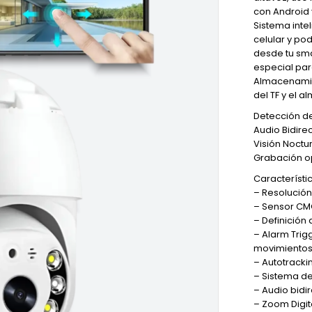
con Android 
Sistema inte
celular y po
desde tu sm
especial para
Almacenamie
del TF y el 
Detección d
Audio Bidire
Visión Noctu
Grabación op
Característi
– Resolución
– Sensor C
– Definición
– Alarm Trig
movimiento
– Autotracki
– Sistema d
– Audio bidi
– Zoom Digit