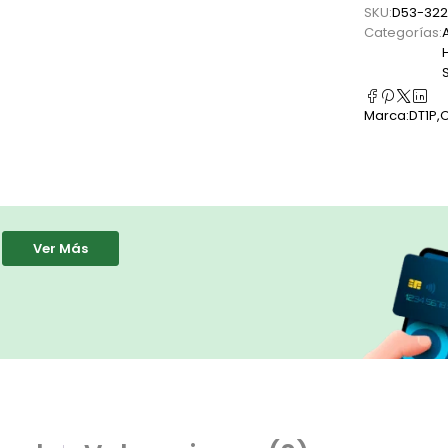
SKU:
D53-32
Categorías:
Marca:
DT1P
,
O
Ver Más