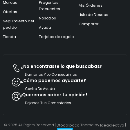
Marcas
Preguntas
r
ó
Mis Órdenes
ó
n
Frecuentes
Ofertas
n
i
Lista de Deseos
i
Nosotros
c
Seguimiento del
c
o
Comparar
pedido
Ayuda
o
C
*
o
Tienda
Tarjetas de regalo
r
r
e
o
¿No encontraste lo que buscabas?
Llamanos Y Lo Conseguimos
¿Cómo podemos ayudarte?
Centro De Ayuda
¡Queremos saber tu opinión!
Dejanos Tus Comentarios
© 2025 All Rights Reserved |
Theme by
|
Dtodo1poco
Ideakreativa