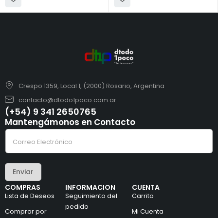
Crespo 1359, Local 1, (2000) Rosario, Argentina
contacto@dtodo1poco.com.ar
(+54) 9 341 2650765
Mantengámonos en Contacto
C
C
o
o
r
r
r
r
e
e
o
Enviar
o
e
e
l
COMPRAS
INFORMACION
CUENTA
l
e
Lista de Deseos
Seguimiento del
Carrito
e
c
c
pedido
t
Comprar por
Mi Cuenta
t
r