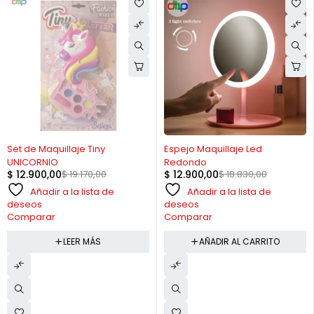
AGOTADO
-31%
Set de Maquillaje Tiny
Espejo Maquillaje Led
UNICORNIO
Redondo
$
12.900,00
$
19.170,00
$
12.900,00
$
18.830,00
Añadir a la lista de
Añadir a la lista de
deseos
deseos
Comparar
Comparar
LEER MÁS
AÑADIR AL CARRITO