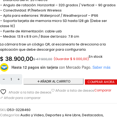
– Angulo de rotación: Horizontal – 320 grados / Vertical – 90 grados
– Conectividad: IP/Network Wireless
– Apta para exteriores: Waterproof / Weatherproof – IP66
– Soporta tarjeta de memoria micro SD hasta 128 gb (Debe ser
clase 10)
– Fuente de Alimentación: cable usb
– Medias: 13.9 x 8.9 cm / Base del brazo: 7.8 cm
La cámara trae un código QR, al escanearlo te direcciona a la
aplicación que debe descargar para configurarla.
En stock
$
38.900,00
(Guardar
$
9.000,00
)
$
47.900,00
Hasta 12 pagos sin tarjeta
con Mercado Pago.
Saber más
AÑADIR AL CARRITO
COMPRAR AHORA
Comparar
Añadir a lista de deseos
Añadir a la lista de deseos
Añadir para comparar
SKU:
D53-3228460
Categorías:
Audio y Video
,
Deportes y Aire Libre
,
Destacados
,