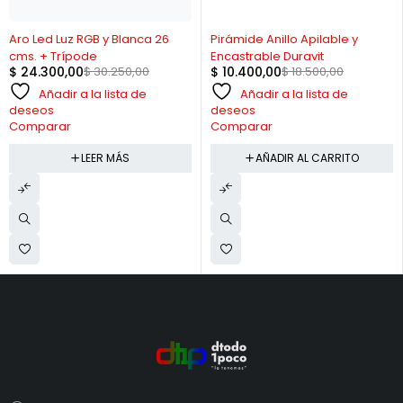
AGOTADO
-44%
Aro Led Luz RGB y Blanca 26
Pirámide Anillo Apilable y
cms. + Trípode
Encastrable Duravit
$
24.300,00
$
30.250,00
$
10.400,00
$
18.500,00
Añadir a la lista de
Añadir a la lista de
deseos
deseos
Comparar
Comparar
LEER MÁS
AÑADIR AL CARRITO