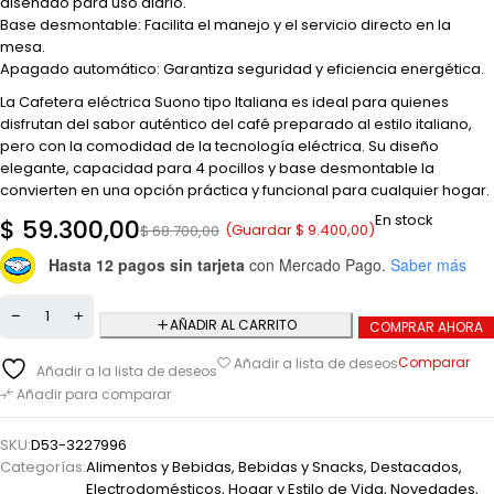
diseñado para uso diario.
Base desmontable: Facilita el manejo y el servicio directo en la
mesa.
Apagado automático: Garantiza seguridad y eficiencia energética.
La Cafetera eléctrica Suono tipo Italiana es ideal para quienes
disfrutan del sabor auténtico del café preparado al estilo italiano,
pero con la comodidad de la tecnología eléctrica. Su diseño
elegante, capacidad para 4 pocillos y base desmontable la
convierten en una opción práctica y funcional para cualquier hogar.
En stock
$
59.300,00
(Guardar
$
9.400,00
)
$
68.700,00
Hasta 12 pagos sin tarjeta
con Mercado Pago.
Saber más
AÑADIR AL CARRITO
COMPRAR AHORA
Comparar
Añadir a lista de deseos
Añadir a la lista de deseos
Añadir para comparar
SKU:
D53-3227996
Categorías:
Alimentos y Bebidas
,
Bebidas y Snacks
,
Destacados
,
Electrodomésticos
,
Hogar y Estilo de Vida
,
Novedades
,