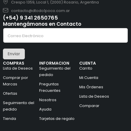
Crespo 1359, Local 1, (2000) Rosario, Argentina
contacto@dtodo1poco.com.ar
(+54) 9 341 2650765
Mantengámonos en Contacto
e
C
l
o
e
r
c
r
t
e
r
Enviar
o
ó
e
n
COMPRAS
INFORMACION
CUENTA
l
i
Lista de Deseos
Seguimiento del
Carrito
e
c
c
pedido
o
Comprar por
Mi Cuenta
t
e
Marcas
Preguntas
r
l
Mis Órdenes
ó
e
Frecuentes
Ofertas
n
c
Lista de Deseos
i
Nosotros
t
Seguimiento del
c
r
Comparar
pedido
Ayuda
o
ó
*
n
Tienda
Tarjetas de regalo
i
c
o