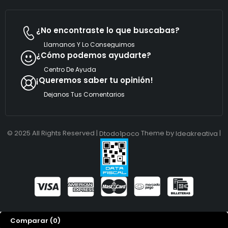
e
l
e
¿No encontraste lo que buscabas?
c
t
Llamanos Y Lo Conseguimos
r
¿Cómo podemos ayudarte?
ó
n
Centro De Ayuda
i
¡Queremos saber tu opinión!
c
o
Dejanos Tus Comentarios
© 2025 All Rights Reserved |
Theme by
|
Dtodo1poco
Ideakreativa
Comparar
(0)