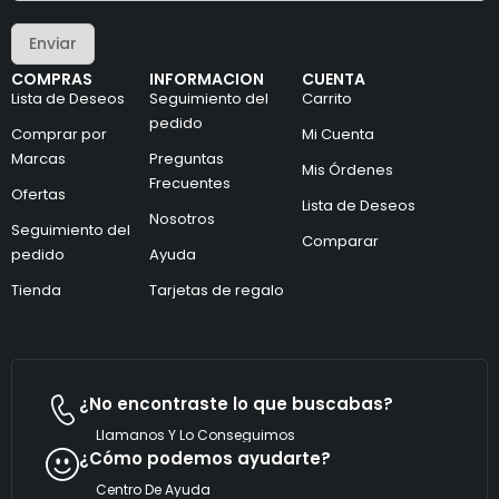
r
c
e
t
Enviar
o
r
e
ó
COMPRAS
INFORMACION
CUENTA
l
n
Lista de Deseos
Seguimiento del
Carrito
e
i
c
pedido
c
Comprar por
Mi Cuenta
t
o
Marcas
Preguntas
r
*
Mis Órdenes
ó
Frecuentes
Ofertas
n
Lista de Deseos
i
Nosotros
Seguimiento del
c
Comparar
pedido
Ayuda
o
*
Tienda
Tarjetas de regalo
¿No encontraste lo que buscabas?
Llamanos Y Lo Conseguimos
¿Cómo podemos ayudarte?
Centro De Ayuda