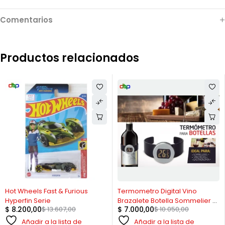
Comentarios
Productos relacionados
-40%
-30%
Hot Wheels Fast & Furious
Termometro Digital Vino
Hyperfin Serie
Brazalete Botella Sommelier C
$
8.200,00
$
13.607,00
$
7.000,00
$
10.050,00
/ Pila
Añadir a la lista de
Añadir a la lista de