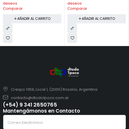
deseos
deseos
Comparar
Comparar
AÑADIR AL CARRITO
AÑADIR AL CARRITO
Crespo 1359, Local 1, (2000) Rosario, Argentina
contacto@dtodo1poco.com.ar
(+54) 9 341 2650765
Mantengámonos en Contacto
*
C
e
o
l
r
e