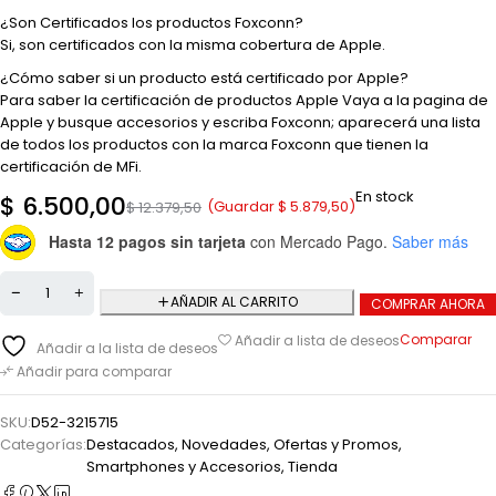
¿Son Certificados los productos Foxconn?
Si, son certificados con la misma cobertura de Apple.
¿Cómo saber si un producto está certificado por Apple?
Para saber la certificación de productos Apple Vaya a la pagina de
Apple y busque accesorios y escriba Foxconn; aparecerá una lista
de todos los productos con la marca Foxconn que tienen la
certificación de MFi.
En stock
$
6.500,00
(Guardar
$
5.879,50
)
$
12.379,50
Hasta 12 pagos sin tarjeta
con Mercado Pago.
Saber más
AÑADIR AL CARRITO
COMPRAR AHORA
Comparar
Añadir a lista de deseos
Añadir a la lista de deseos
Añadir para comparar
SKU:
D52-3215715
Categorías:
Destacados
,
Novedades
,
Ofertas y Promos
,
Smartphones y Accesorios
,
Tienda