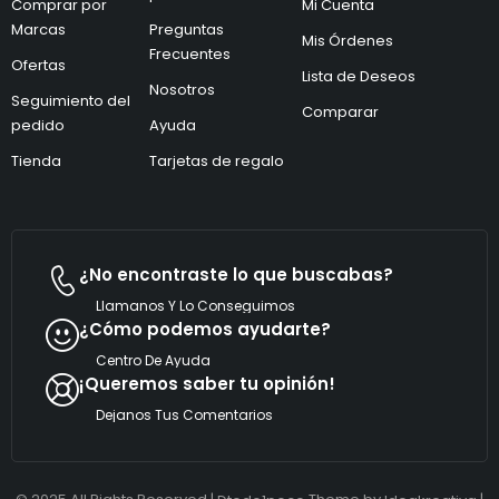
Comprar por
Mi Cuenta
t
e
Marcas
Preguntas
r
l
Mis Órdenes
ó
e
Frecuentes
Ofertas
n
c
Lista de Deseos
i
Nosotros
t
Seguimiento del
c
r
Comparar
pedido
Ayuda
o
ó
*
n
Tienda
Tarjetas de regalo
i
c
o
e
l
e
¿No encontraste lo que buscabas?
c
t
Llamanos Y Lo Conseguimos
r
¿Cómo podemos ayudarte?
ó
n
Centro De Ayuda
i
¡Queremos saber tu opinión!
c
o
Dejanos Tus Comentarios