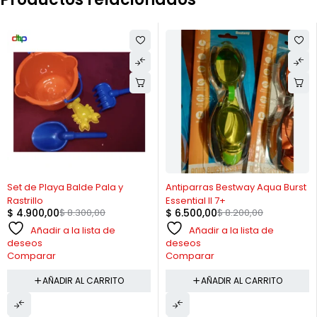
-41%
-21%
Set de Playa Balde Pala y
Antiparras Bestway Aqua Burst
Rastrillo
Essential II 7+
$
4.900,00
$
8.300,00
$
6.500,00
$
8.200,00
Añadir a la lista de
Añadir a la lista de
deseos
deseos
Comparar
Comparar
AÑADIR AL CARRITO
AÑADIR AL CARRITO