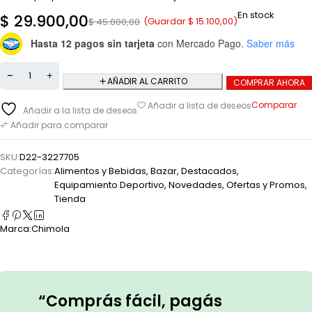
En stock
$
29.900,00
(Guardar
$
15.100,00
)
$
45.000,00
Hasta 12 pagos sin tarjeta
con Mercado Pago.
Saber más
AÑADIR AL CARRITO
COMPRAR AHORA
Comparar
Añadir a lista de deseos
Añadir a la lista de deseos
Añadir para comparar
SKU:
D22-3227705
Categorías:
Alimentos y Bebidas
,
Bazar
,
Destacados
,
Equipamiento Deportivo
,
Novedades
,
Ofertas y Promos
,
Tienda
Marca:
Chimola
“Comprás fácil, pagás