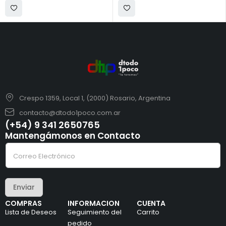
Crespo 1359, Local 1, (2000) Rosario, Argentina
contacto@dtodo1poco.com.ar
(+54) 9 341 2650765
Mantengámonos en Contacto
e
C
l
o
e
r
c
r
t
e
r
Enviar
o
ó
e
n
COMPRAS
INFORMACION
CUENTA
l
i
Lista de Deseos
Seguimiento del
Carrito
e
c
c
pedido
o