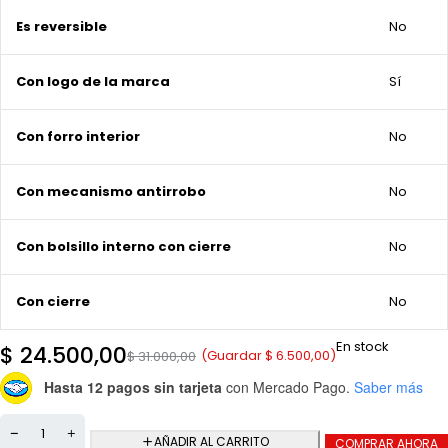
Es reversible
No
Con logo de la marca
Sí
Con forro interior
No
Con mecanismo antirrobo
No
Con bolsillo interno con cierre
No
Con cierre
No
En stock
$
24.500,00
(Guardar
$
6.500,00
)
$
31.000,00
Hasta 12 pagos sin tarjeta
con Mercado Pago.
Saber más
AÑADIR AL CARRITO
COMPRAR AHORA