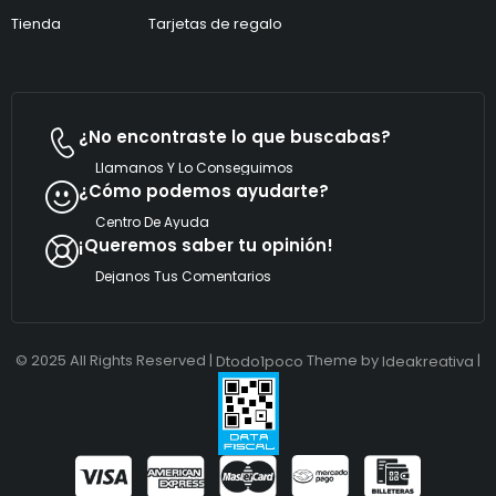
*
o
Tienda
Tarjetas de regalo
r
r
e
o
¿No encontraste lo que buscabas?
Llamanos Y Lo Conseguimos
¿Cómo podemos ayudarte?
Centro De Ayuda
¡Queremos saber tu opinión!
Dejanos Tus Comentarios
© 2025 All Rights Reserved |
Theme by
|
Dtodo1poco
Ideakreativa