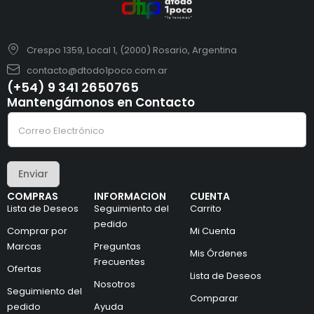
Crespo 1359, Local 1, (2000) Rosario, Argentina
contacto@dtodo1poco.com.ar
(+54) 9 341 2650765
Mantengámonos en Contacto
e
C
l
o
e
r
c
r
t
e
r
Enviar
o
ó
e
n
COMPRAS
INFORMACION
CUENTA
l
i
Lista de Deseos
Seguimiento del
Carrito
e
c
c
pedido
o
Comprar por
Mi Cuenta
t
C
Marcas
Preguntas
r
o
Mis Órdenes
ó
r
Frecuentes
Ofertas
n
r
Lista de Deseos
i
Nosotros
e
Seguimiento del
c
o
Comparar
pedido
Ayuda
o
C