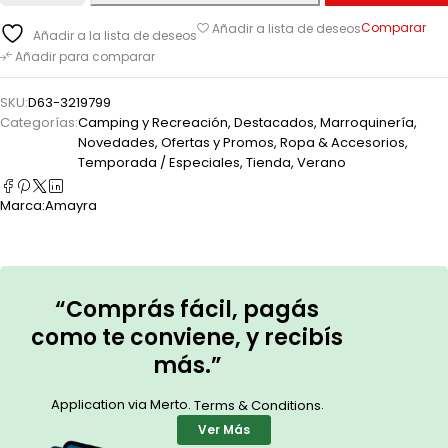
Comparar
Añadir a lista de deseos
Añadir a la lista de deseos
Añadir para comparar
SKU:
D63-3219799
Categorías:
Camping y Recreación
,
Destacados
,
Marroquinería
,
Novedades
,
Ofertas y Promos
,
Ropa & Accesorios
,
Temporada / Especiales
,
Tienda
,
Verano
Marca:
Amayra
“Comprás fácil, pagás
como te conviene, y recibís
más.”
Application via Merto.
.
Terms & Conditions
Ver Más