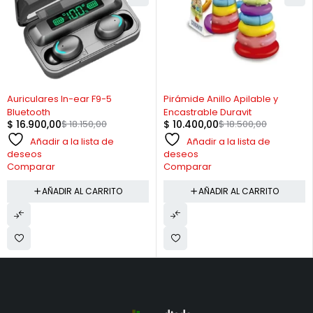
-7%
-44%
Auriculares In-ear F9-5
Pirámide Anillo Apilable y
Bluetooth
Encastrable Duravit
$
16.900,00
$
18.150,00
$
10.400,00
$
18.500,00
Añadir a la lista de
Añadir a la lista de
deseos
deseos
Comparar
Comparar
AÑADIR AL CARRITO
AÑADIR AL CARRITO