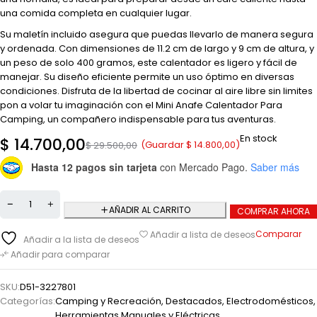
una comida completa en cualquier lugar.
Su maletín incluido asegura que puedas llevarlo de manera segura
y ordenada. Con dimensiones de 11.2 cm de largo y 9 cm de altura, y
un peso de solo 400 gramos, este calentador es ligero y fácil de
manejar. Su diseño eficiente permite un uso óptimo en diversas
condiciones. Disfruta de la libertad de cocinar al aire libre sin limites
pon a volar tu imaginación con el Mini Anafe Calentador Para
Camping, un compañero indispensable para tus aventuras.
En stock
$
14.700,00
(Guardar
$
14.800,00
)
$
29.500,00
Hasta 12 pagos sin tarjeta
con Mercado Pago.
Saber más
AÑADIR AL CARRITO
COMPRAR AHORA
Comparar
Añadir a lista de deseos
Añadir a la lista de deseos
Añadir para comparar
SKU:
D51-3227801
Categorías:
Camping y Recreación
,
Destacados
,
Electrodomésticos
,
Herramientas Manuales y Eléctricas
,