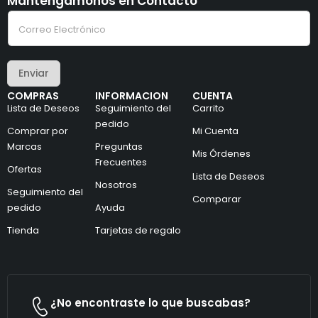
Mantengámonos en Contacto
C
C
o
o
r
r
r
r
e
e
o
Enviar
o
e
e
l
COMPRAS
INFORMACION
CUENTA
l
e
Lista de Deseos
Seguimiento del
Carrito
e
c
c
pedido
t
Comprar por
Mi Cuenta
t
r
Marcas
Preguntas
r
ó
Mis Órdenes
ó
n
Frecuentes
Ofertas
n
i
Lista de Deseos
i
Nosotros
c
Seguimiento del
c
o
Comparar
pedido
Ayuda
o
e
*
l
Tienda
Tarjetas de regalo
e
c
t
r
ó
n
¿No encontraste lo que buscabas?
i