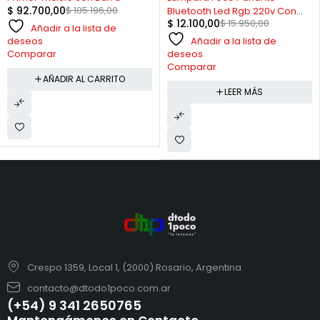
$
92.700,00
$
105.196,00
Bluetooth Led Rgb 220v Con
$
12.100,00
$
15.950,00
Control
Añadir a la lista de
Añadir a la lista de
deseos
deseos
Comparar
Comparar
AÑADIR AL CARRITO
LEER MÁS
Crespo 1359, Local 1, (2000) Rosario, Argentina
contacto@dtodo1poco.com.ar
(+54) 9 341 2650765