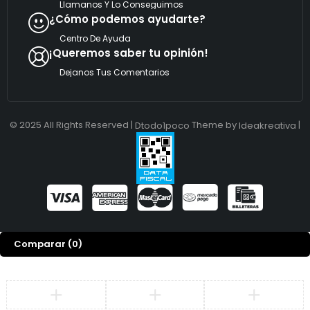
c
Llamanos Y Lo Conseguimos
o
¿Cómo podemos ayudarte?
Centro De Ayuda
¡Queremos saber tu opinión!
Dejanos Tus Comentarios
© 2025 All Rights Reserved |
Theme by
|
Dtodo1poco
Ideakreativa
Comparar
(0)